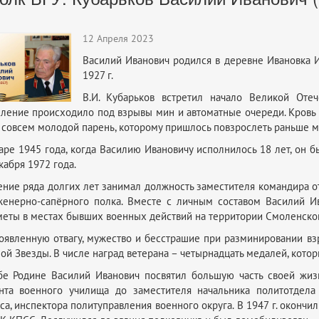
12 Апреля 2023
Василий Иванович родился в деревне Ивановка И
1927 г.
В.И. Кубарьков встретил начало Великой Оте
ление происходило под взрывы мин и автоматные очереди. Кровь з
 совсем молодой парень, которому пришлось повзрослеть раньше м
аре 1945 года, когда Василию Ивановичу исполнилось 18 лет, он 
кабря 1972 года.
ение ряда долгих лет занимал должность заместителя командира о
енерно-сапёрного полка. Вместе с личным составом Василий И
еты в местах бывших военных действий на территории Смоленской,
оявленную отвагу, мужество и бесстрашие при разминировании 
ой Звезды. В числе наград ветерана – четырнадцать медалей, кото
е Родине Василий Иванович посвятил большую часть своей жиз
нта военного училища до заместителя начальника политотдела 
са, инспектора политуправления военного округа. В 1947 г. окончил