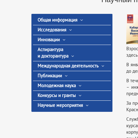
Общая информация
Исследования
Инновации
Взрос
Аспирантура
здесь
и докторантура
В янв
Международная деятельность
до де
Публикации
В теч
Молодежная наука
– инж
предм
Конкурсы и гранты
За пр
Научные мероприятия
Красн
Служб
курса
корпу