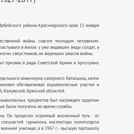
рбейского района Красноярского края 13 января
чественной войны совсем молодым человеком.
астывала в жилах у уже видавших виды солдат, а
ногих сверстников, не видевших ужасов войны.
был призван в ряды Советской Армии и прослужил
тдельного инженерно-сапёрного батальона, затем
ванович обезвреживал взрывоопасные участки и
 Калужской, Брянской областей.
взрывоопасных предметов был награждён орденом
рые были получены во время службы.
ни. Он проделал огромный жизненный путь - от
спецчастей гарнизона, инспектора политотдела
 военное училище, а в 1967 г. - высшую партшколу