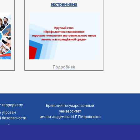
экстремизма
Подробнее
е терроризму
Брянский государственный
университет
 угрозам
имени академика И.Г. Петровского
 безопасности
ки - Генеральная
Время работы: пн-пт 09:00-18:00
E-mail: bryanskgu@mail.ru
е коррупции