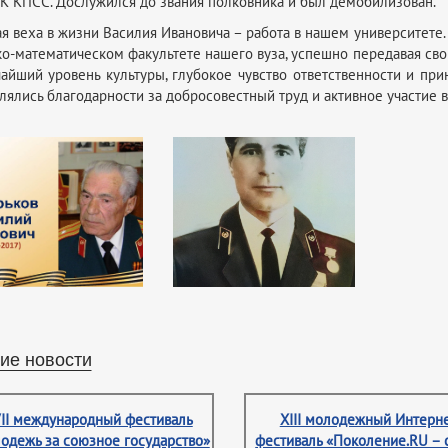
К КПСС. Дослужился до звания полковника и был демобилизован.
я веха в жизни Василия Ивановича – работа в нашем университете. Чет
о-математическом факультете нашего вуза, успешно передавая сво
айший уровень культуры, глубокое чувство ответственности и пр
лялись благодарности за добросовестный труд и активное участие 
ие новости
II международный фестиваль
XIII молодежный Интерне
одежь за союзное государство»
фестиваль «Поколение.RU – 