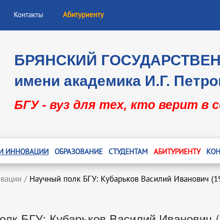
Контакты
Абитуриенту
БРЯНСКИЙ ГОСУДАРСТВЕ
имени академика И.Г. Петро
БГУ - вуз для тех, кто верит в 
 И ИННОВАЦИИ
ОБРАЗОВАНИЕ
СТУДЕНТАМ
АБИТУРИЕНТУ
КОН
овации
/
Научный полк БГУ: Кубарьков Василий Иванович (1
олк БГУ: Кубарьков Василий Иванович (