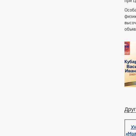
при Ц
Особа
физик
высоч
объяв
Друг
XV
«Мол