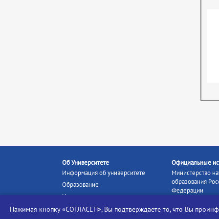
Об Университете
Официальные ис
Информация об университете
Министерство на
образования Рос
Образование
Федерации
Наука и инновации
Министерство п
Абитуриенту
Нажимая кнопку «СОГЛАСЕН», Вы подтверждаете то, что Вы прои
Портал «Российс