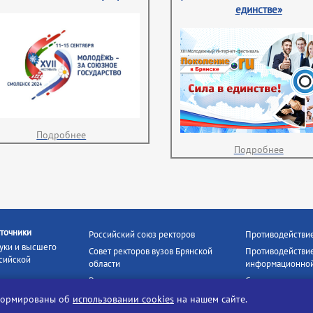
единстве»
Подробнее
Подробнее
точники
Российский союз ректоров
Противодействи
уки и высшего
Совет ректоров вузов Брянской
Противодействие
сийской
области
информационной
Росстудцентр
Социальные роли
росвещения
прокуратура РФ
Наши партнёры
нформированы об
использовании cookies
на нашем сайте.
кое
Противодействи