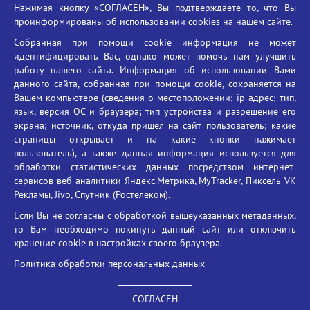
Нажимая кнопку «СОГЛАСЕН», Вы подтверждаете то, что Вы
Единый портал государственных услуг
проинформированы об
использовании cookies
на нашем сайте.
Противодействие терроризму
Собранная при помощи cookie информация не может
Противодействие угрозам информационной безопасности
идентифицировать Вас, однако может помочь нам улучшить
Социальные ролики - Генеральная прокуратура РФ
работу нашего сайта. Информация об использовании Вами
Противодействие коррупции
данного сайта, собранная при помощи cookie, сохраняется на
Вашем компьютере (сведения о местоположении; ip-адрес; тип,
БГУ против наркотиков
язык, версия ОС и браузера; тип устройства и разрешение его
Брянский государственный университет
экрана; источник, откуда пришел на сайт пользователь; какие
имени академика И.Г. Петровского
страницы открывает и на какие кнопки нажимает
пользователь), а также данная информация используется для
Время работы: пн-пт 09:00-18:00
обработки статистических данных посредством интернет-
E-mail: bryanskgu@mail.ru
сервисов веб-аналитики Яндекс.Метрика, MyTracker, Пиксель VK
Телефон: +7(4832)58-90-85
Рекламы, Jivo, Спутник (Ростелеком).
Если Вы не согласны с обработкой вышеуказанных метаданных,
то Вам необходимо покинуть данный сайт или отключить
хранение cookie в настройках своего браузера.
Политика обработки персональных данных
СОГЛАСЕН
Вход