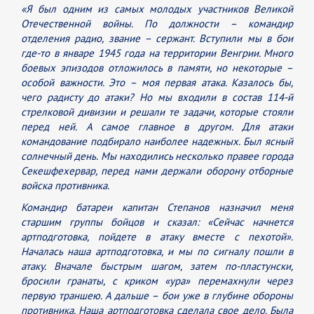
«Я был одним из самых молодых участников Великой
Отечественной войны. По должности – командир
отделения радио, звание – сержант. Вступили мы в бои
где-то в январе 1945 года на территории Венгрии. Много
боевых эпизодов отложилось в памяти, но некоторые –
особой важности. Это – моя первая атака. Казалось бы,
чего радисту до атаки? Но мы входили в состав 114-й
стрелковой дивизии и решали те задачи, которые стояли
перед ней. А самое главное в другом. Для атаки
командование подбирало наиболее надежных. Был ясный
солнечный день. Мы находились несколько правее города
Секешфехервар, перед нами держали оборону отборные
войска противника.
Командир батареи капитан Степанов назначил меня
старшим группы бойцов и сказал: «Сейчас начнется
артподготовка, пойдете в атаку вместе с пехотой».
Началась наша артподготовка, и мы по сигналу пошли в
атаку. Вначале быстрым шагом, затем по-пластунски,
бросили гранаты, с криком «ура» перемахнули через
первую траншею. А дальше – бои уже в глубине обороны
противника. Наша артподготовка сделала свое дело. Была