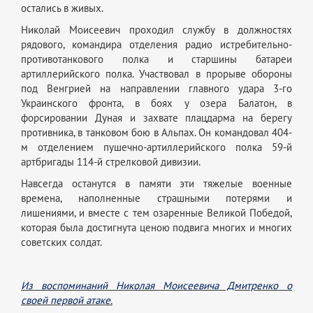
остались в живых.
Николай Моисеевич проходил службу в должностях
рядового, командира отделения радио истребительно-
противотанкового полка и старшины батареи
артиллерийского полка. Участвовал в прорыве обороны
под Венгрией на направлении главного удара 3-го
Украинского фронта, в боях у озера Балатон, в
форсировании Дуная и захвате плацдарма на берегу
противника, в танковом бою в Альпах. Он командовал 404-
м отделением пушечно-артиллерийского полка 59-й
артбригады 114-й стрелковой дивизии.
Навсегда останутся в памяти эти тяжелые военные
времена, наполненные страшными потерями и
лишениями, и вместе с тем озаренные Великой Победой,
которая была достигнута ценою подвига многих и многих
советских солдат.
Из воспоминаний Николая Моисеевича Дмитренко о
своей первой атаке.