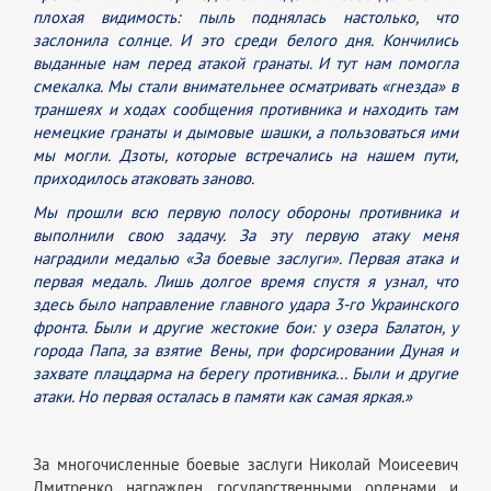
плохая видимость: пыль поднялась настолько, что
заслонила солнце. И это среди белого дня. Кончились
выданные нам перед атакой гранаты. И тут нам помогла
смекалка. Мы стали внимательнее осматривать «гнезда» в
траншеях и ходах сообщения противника и находить там
немецкие гранаты и дымовые шашки, а пользоваться ими
мы могли. Дзоты, которые встречались на нашем пути,
приходилось атаковать заново.
Мы прошли всю первую полосу обороны противника и
выполнили свою задачу. За эту первую атаку меня
наградили медалью «За боевые заслуги». Первая атака и
первая медаль. Лишь долгое время спустя я узнал, что
здесь было направление главного удара 3-го Украинского
фронта. Были и другие жестокие бои: у озера Балатон, у
города Папа, за взятие Вены, при форсировании Дуная и
захвате плацдарма на берегу противника... Были и другие
атаки. Но первая осталась в памяти как самая яркая.»
За многочисленные боевые заслуги Николай Моисеевич
Дмитренко награжден государственными орденами и