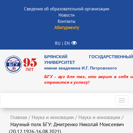
Сведения об образовательной организации
Новости
Контакты
Абитуриенту
RU
EN
|
БРЯНСКИЙ ГОСУДАРСТВЕННЫЙ
УНИВЕРСИТЕТ
имени академика И.Г. Петровского
БГУ - вуз для тех, кто верит в себя и
стремится к успеху!
Toggl
navig
Главная
/
Наука и инновации
/
Наука и инновации
/
Научный полк БГУ: Дмитренко Николай Моисеевич
(20.12.1926-16.08.2021)