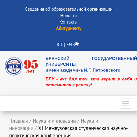
Сведения об образовательной организации
Новости
Контакты
Абитуриенту
RU
EN
|
БРЯНСКИЙ ГОСУДАРСТВЕННЫЙ
УНИВЕРСИТЕТ
имени академика И.Г. Петровского
БГУ - вуз для тех, кто верит в себя и
стремится к успеху!
Toggl
navig
Главная
/
Наука и инновации
/
Наука и
инновации
/
XI Межвузовская студенческая научно-
практическая конференция