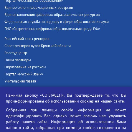
Портал «Российское образование»
Единое окно информационных ресурсов
Единая коллекция цифровых образовательных ресурсов
Федеральная служба по надзору в сфере образования и науки
ГИС «Современная цифровая образовательная среда РФ»
Российский союз ректоров
Совет ректоров вузов Брянской области
Росстудцентр
Наши партнёры
Образование на русском
Портал «Русский язык»
Учительская газета
Российская академия наук
Нажимая кнопку «СОГЛАСЕН», Вы подтверждаете то, что Вы
Единый портал государственных услуг
проинформированы об
использовании cookies
на нашем сайте.
Противодействие терроризму
Собранная при помощи cookie информация не может
Противодействие угрозам информационной безопасности
идентифицировать Вас, однако может помочь нам улучшить
Социальные ролики - Генеральная прокуратура РФ
работу нашего сайта. Информация об использовании Вами
Противодействие коррупции
данного сайта, собранная при помощи cookie, сохраняется на