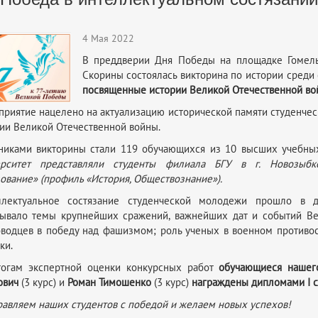
4 Мая 2022
В преддверии Дня Победы на площадке Гомельс
Скорины состоялась викторина по истории среди 
посвященные истории Великой Отечественной войн
риятие нацелено на актуализацию исторической памяти студенче
ии Великой Отечественной войны.
никами викторины стали 119 обучающихся из 10 высших учебных
ерситет представляли студенты филиала БГУ в г. Новозыбко
ование» (профиль «История, Обществознание»).
ллектуальное состязание студенческой молодежи прошло в д
рывало темы крупнейших сражений, важнейших дат и событий Ве
водцев в победу над фашизмом; роль ученых в военном противос
ки.
тогам экспертной оценки конкурсных работ
обучающиеся нашего
ович
(3 курс) и
Роман Тимошенко
(3 курс)
награждены дипломами
I
с
авляем наших студентов с победой и желаем новых успехов!