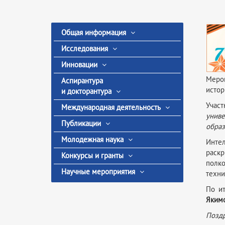
Общая информация
Исследования
Инновации
Мероп
Аспирантура
истор
и докторантура
Участ
Международная деятельность
унив
Публикации
образ
Молодежная наука
Инте
раск
Конкурсы и гранты
полко
Научные мероприятия
техни
По и
Яким
Поздр