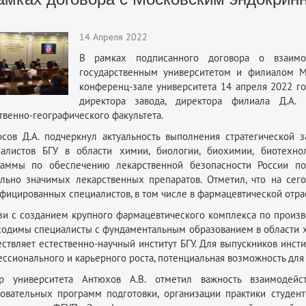
14 Апреля 2022
В рамках подписанного договора о взаимо
государственным университетом и филиалом Мо
конференц-зале университета 14 апреля 2022 го
директора завода, директора филиала Д.А.
твенно-географического факультета.
сов Д.А. подчеркнул актуальность выполнения стратегической 
иалистов БГУ в области химии, биологии, биохимии, биотехн
раммы по обеспечению лекарственной безопасности России п
льно значимых лекарственных препаратов. Отметил, что на сег
фицированных специалистов, в том числе в фармацевтической отра
зи с созданием крупного фармацевтического комплекса по произ
одимы специалисты с фундаментальным образованием в области х
ствляет естественно-научный институт БГУ. Для выпускников инст
ссионального и карьерного роста, потенциальная возможность для
ор университета Антюхов А.В. отметил важность взаимодейс
овательных программ подготовки, организации практики студен