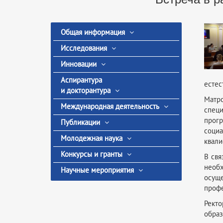
Общая информация
Исследования
Инновации
Аспирантура
естес
и докторантура
Матро
Международная деятельность
спец
прог
Публикации
социа
Молодежная наука
квали
Конкурсы и гранты
В свя
необх
Научные мероприятия
осуще
профе
Рект
образ