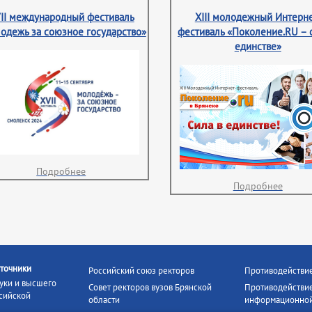
II международный фестиваль
XIII молодежный Интерне
одежь за союзное государство»
фестиваль «Поколение.RU – 
единстве»
Подробнее
Подробнее
точники
Российский союз ректоров
Противодействи
уки и высшего
Совет ректоров вузов Брянской
Противодействие
сийской
области
информационной