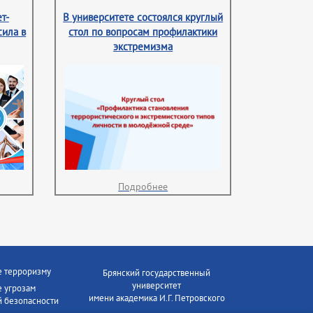
т-
В университете состоялся круглый
сила в
стол по вопросам профилактики
экстремизма
Подробнее
е терроризму
Брянский государственный
университет
 угрозам
имени академика И.Г. Петровского
 безопасности