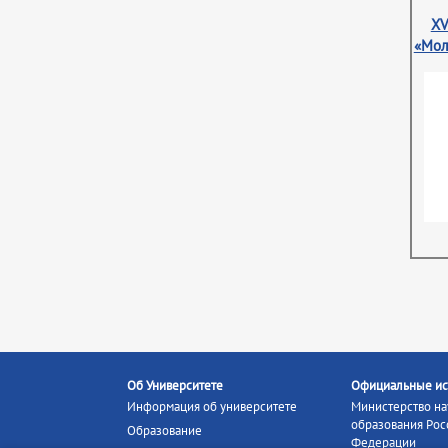
XV
«Мол
Об Университете
Официальные ис
Информация об университете
Министерство на
образования Рос
Образование
Федерации