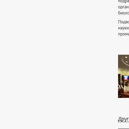
подра
орга
биоло
Подво
науки
промы
Друг