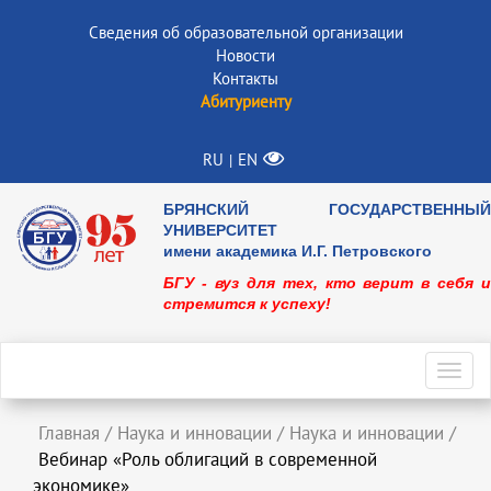
Сведения об образовательной организации
Новости
Контакты
Абитуриенту
RU
EN
|
БРЯНСКИЙ ГОСУДАРСТВЕННЫЙ
УНИВЕРСИТЕТ
имени академика И.Г. Петровского
БГУ - вуз для тех, кто верит в себя и
стремится к успеху!
Toggl
navig
Главная
/
Наука и инновации
/
Наука и инновации
/
Вебинар «Роль облигаций в современной
экономике»