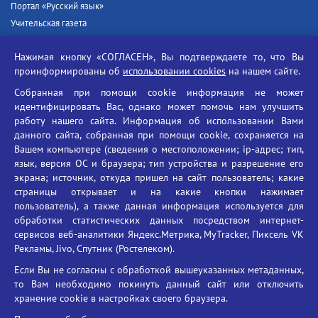
Портал «Русский язык»
Учительская газета
Российская академия наук
Нажимая кнопку «СОГЛАСЕН», Вы подтверждаете то, что Вы
Единый портал государственных услуг
проинформированы об
использовании cookies
на нашем сайте.
Противодействие терроризму
Собранная при помощи cookie информация не может
Противодействие угрозам информационной безопасности
идентифицировать Вас, однако может помочь нам улучшить
Социальные ролики - Генеральная прокуратура РФ
работу нашего сайта. Информация об использовании Вами
Противодействие коррупции
данного сайта, собранная при помощи cookie, сохраняется на
Вашем компьютере (сведения о местоположении; ip-адрес; тип,
БГУ против наркотиков
язык, версия ОС и браузера; тип устройства и разрешение его
Брянский государственный университет
экрана; источник, откуда пришел на сайт пользователь; какие
имени академика И.Г. Петровского
страницы открывает и на какие кнопки нажимает
пользователь), а также данная информация используется для
Время работы: пн-пт 09:00-18:00
обработки статистических данных посредством интернет-
E-mail: bryanskgu@mail.ru
сервисов веб-аналитики Яндекс.Метрика, MyTracker, Пиксель VK
Телефон: +7(4832)58-90-85
Рекламы, Jivo, Спутник (Ростелеком).
Если Вы не согласны с обработкой вышеуказанных метаданных,
то Вам необходимо покинуть данный сайт или отключить
хранение cookie в настройках своего браузера.