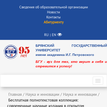
Сведения об образовательной организации
Новости
Контакты
Абитуриенту
RU
EN
|
БРЯНСКИЙ ГОСУДАРСТВЕННЫЙ
УНИВЕРСИТЕТ
имени академика И.Г. Петровского
БГУ - вуз для тех, кто верит в себя и
стремится к успеху!
Toggl
navig
Главная
/
Наука и инновации
/
Наука и инновации
/
Бесплатная полнотекстовая коллекция:
современные научные издания в открытом