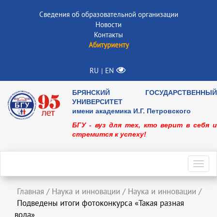
Сведения об образовательной организации
Новости
Контакты
Абитуриенту
RU
EN
|
БРЯНСКИЙ ГОСУДАРСТВЕННЫЙ
УНИВЕРСИТЕТ
имени академика И.Г. Петровского
БГУ - вуз для тех, кто верит в себя и
стремится к успеху!
Toggl
navig
Главная
/
Наука и инновации
/
Наука и инновации
/
Подведены итоги фотоконкурса «Такая разная
вода»