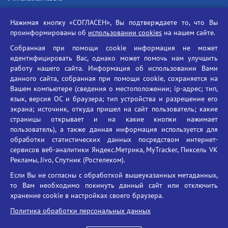
Российская академия наук
Нажимая кнопку «СОГЛАСЕН», Вы подтверждаете то, что Вы
Единый портал государственных услуг
проинформированы об
использовании cookies
на нашем сайте.
Противодействие терроризму
Собранная при помощи cookie информация не может
Противодействие угрозам информационной безопасности
идентифицировать Вас, однако может помочь нам улучшить
Социальные ролики - Генеральная прокуратура РФ
работу нашего сайта. Информация об использовании Вами
Противодействие коррупции
данного сайта, собранная при помощи cookie, сохраняется на
Вашем компьютере (сведения о местоположении; ip-адрес; тип,
БГУ против наркотиков
язык, версия ОС и браузера; тип устройства и разрешение его
Брянский государственный университет
экрана; источник, откуда пришел на сайт пользователь; какие
имени академика И.Г. Петровского
страницы открывает и на какие кнопки нажимает
пользователь), а также данная информация используется для
Время работы: пн-пт 09:00-18:00
обработки статистических данных посредством интернет-
E-mail: bryanskgu@mail.ru
сервисов веб-аналитики Яндекс.Метрика, MyTracker, Пиксель VK
Телефон: +7(4832)58-90-85
Рекламы, Jivo, Спутник (Ростелеком).
Если Вы не согласны с обработкой вышеуказанных метаданных,
то Вам необходимо покинуть данный сайт или отключить
хранение cookie в настройках своего браузера.
Политика обработки персональных данных