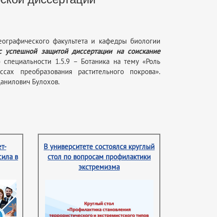
географического факультета и кафедры биологии
с успешной защитой диссертации на соискание
специальности 1.5.9 – Ботаника на тему «Роль
сах преобразования растительного покрова».
Данилович Булохов.
т-
В университете состоялся круглый
сила в
стол по вопросам профилактики
экстремизма