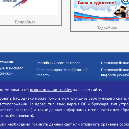
Подробнее
Подробнее
точники
Российский союз ректоров
Противодействи
уки и высшего
Совет ректоров вузов Брянской
Противодействие
сийской
области
информационной
Росстудцентр
Социальные роли
росвещения
прокуратура РФ
Наши партнёры
нформированы об
использовании cookies
на нашем сайте.
кое
Противодействи
Образование на русском
вать Вас, однако может помочь нам улучшить работу нашего сайта. 
БГУ против нарк
Портал «Русский язык»
тоположении; ip-адрес; тип, язык, версия ОС и браузера; тип устр
формационных
ает пользователь), а также данная информация используется для обр
Учительская газета
утник (Ростелеком).
ия цифровых
Российская академия наук
 ресурсов
Единый портал государственных
Вам необходимо покинуть данный сайт или отключить хранение cookie
жба по надзору
услуг