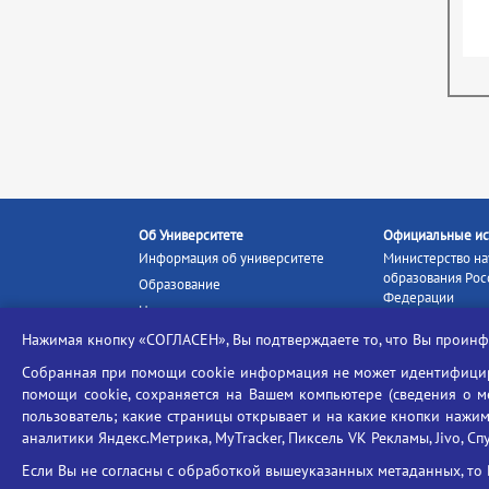
Об Университете
Официальные ис
Информация об университете
Министерство на
образования Рос
Образование
Федерации
Наука и инновации
Министерство п
Абитуриенту
Нажимая кнопку «СОГЛАСЕН», Вы подтверждаете то, что Вы прои
Портал «Российс
Студентам
образование»
Собранная при помощи cookie информация не может идентифициро
Ассоциация выпускников
помощи cookie, сохраняется на Вашем компьютере (сведения о мес
Единое окно ин
пользователь; какие страницы открывает и на какие кнопки нажим
Центр тестирования
ресурсов
иностранных граждан
аналитики Яндекс.Метрика, MyTracker, Пиксель VK Рекламы, Jivo, Сп
Единая коллекц
Конкурс на замещение
образовательных
Если Вы не согласны с обработкой вышеуказанных метаданных, то 
должностей научно-
Федеральная слу