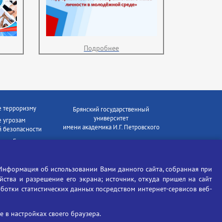
Подробнее
е терроризму
Брянский государственный
университет
 угрозам
имени академика И.Г. Петровского
 безопасности
ки - Генеральная
Время работы: пн-пт 09:00-18:00
E-mail: bryanskgu@mail.ru
е коррупции
Телефон: +7(4832)58-90-85
Информация об использовании Вами данного сайта, собранная при
отиков
ойства и разрешение его экрана; источник, откуда пришел на сайт
аботки статистических данных посредством интернет-сервисов веб-
 в настройках своего браузера.