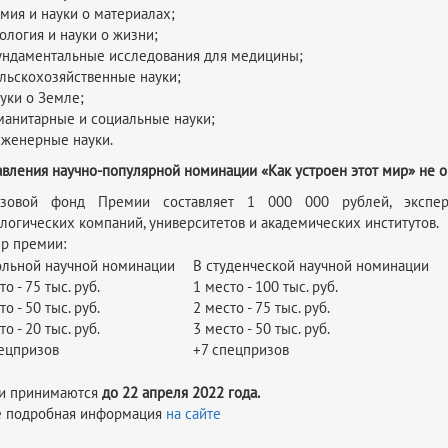
мия и науки о материалах;
ология и науки о жизни;
ндаментальные исследования для медицины;
льскохозяйственные науки;
уки о Земле;
манитарные и социальные науки;
женерные науки.
вления научно-популярной номинации «Как устроен этот мир» не о
овой фонд Премии составляет 1 000 000 рублей, эксперт
логических компаний, университетов и академических институтов.
р премии:
ольной научной номинации
В студенческой научной номинаци
о - 75 тыс. руб.
1 место - 100 тыс. руб.
о - 50 тыс. руб.
2 место - 75 тыс. руб.
о - 20 тыс. руб.
3 место - 50 тыс. руб.
ецпризов
+7 спецпризов
ки принимаются
до 22 апреля 2022 года.
е подробная информация
на сайте