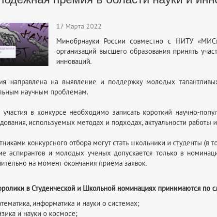
17 Марта 2022
Минобрнауки России совместно с НИТУ «МИСи
организаций высшего образования принять учас
инноваций.
ия направлена на выявление и поддержку молодых талантливых
льным научным проблемам.
частия в конкурсе необходимо записать короткий научно-попу
дования, используемых методах и подходах, актуальности работы и
никами конкурсного отбора могут стать школьники и студенты (в то
ие аспирантов и молодых ученых допускается только в номинаци
ительно на момент окончания приема заявок.
ролики в Студенческой и Школьной номин
ациях принимаются по 
тематика, информатика и науки о системах;
зика и науки о космосе;