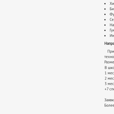
Хи
Би
Фу
Се
На
Гу
Ин
Напра
Приз
техно
Разме
В шк
1 мест
2 мест
3 мест
+7 сп
Заяв
Боле