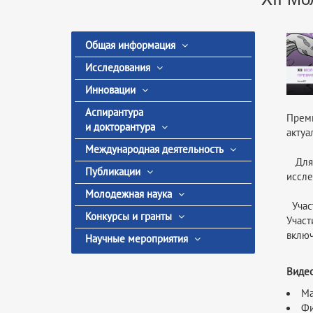
Общая информация
Исследования
Инновации
Аспирантура
Прем
и докторантура
актуа
Международная деятельность
Для у
Публикации
иссле
Молодежная наука
Участ
Конкурсы и гранты
Участ
включ
Научные мероприятия
Видео
Ма
Фи