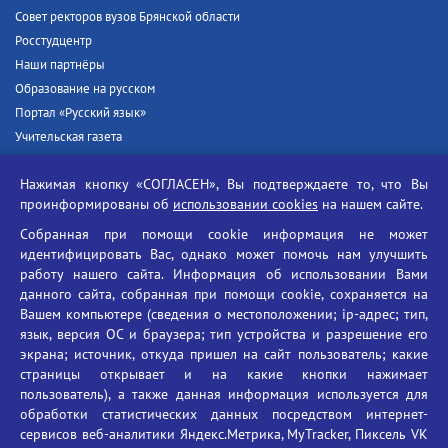
Совет ректоров вузов Брянской области
Росстудцентр
Наши партнёры
Образование на русском
Портал «Русский язык»
Учительская газета
Российская академия наук
Нажимая кнопку «СОГЛАСЕН», Вы подтверждаете то, что Вы
Единый портал государственных услуг
проинформированы об
использовании cookies
на нашем сайте.
Противодействие терроризму
Собранная при помощи cookie информация не может
Противодействие угрозам информационной безопасности
идентифицировать Вас, однако может помочь нам улучшить
Социальные ролики - Генеральная прокуратура РФ
работу нашего сайта. Информация об использовании Вами
Противодействие коррупции
данного сайта, собранная при помощи cookie, сохраняется на
Вашем компьютере (сведения о местоположении; ip-адрес; тип,
БГУ против наркотиков
язык, версия ОС и браузера; тип устройства и разрешение его
Брянский государственный университет
экрана; источник, откуда пришел на сайт пользователь; какие
имени академика И.Г. Петровского
страницы открывает и на какие кнопки нажимает
пользователь), а также данная информация используется для
Время работы: пн-пт 09:00-18:00
обработки статистических данных посредством интернет-
E-mail: bryanskgu@mail.ru
сервисов веб-аналитики Яндекс.Метрика, MyTracker, Пиксель VK