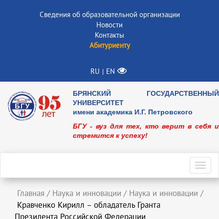
Сведения об образовательной организации
Новости
Контакты
Абитуриенту
RU
EN
|
БРЯНСКИЙ ГОСУДАРСТВЕННЫЙ
УНИВЕРСИТЕТ
имени академика И.Г. Петровского
БГУ - вуз для тех, кто верит в себя и
стремится к успеху!
Toggl
navig
Главная
/
Наука и инновации
/
Наука и инновации
/
Кравченко Кирилл – обладатель Гранта
Президента Российской Федерации