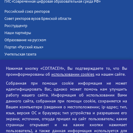
ГИС «Современная цифровая образовательная среда РФ»
Российский союз ректоров
Совет ректоров вузов Брянской области
Росстудцентр
Наши партнёры
Образование на русском
Портал «Русский язык»
Учительская газета
Российская академия наук
Нажимая кнопку «СОГЛАСЕН», Вы подтверждаете то, что Вы
Единый портал государственных услуг
проинформированы об
использовании cookies
на нашем сайте.
Противодействие терроризму
Собранная при помощи cookie информация не может
Противодействие угрозам информационной безопасности
идентифицировать Вас, однако может помочь нам улучшить
Социальные ролики - Генеральная прокуратура РФ
работу нашего сайта. Информация об использовании Вами
Противодействие коррупции
данного сайта, собранная при помощи cookie, сохраняется на
Вашем компьютере (сведения о местоположении; ip-адрес; тип,
БГУ против наркотиков
язык, версия ОС и браузера; тип устройства и разрешение его
Брянский государственный университет
экрана; источник, откуда пришел на сайт пользователь; какие
имени академика И.Г. Петровского
страницы открывает и на какие кнопки нажимает
пользователь), а также данная информация используется для
Время работы: пн-пт 09:00-18:00