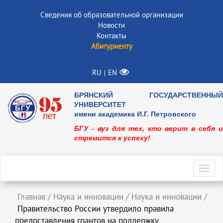
Сведения об образовательной организации
Новости
Контакты
Абитуриенту
RU
EN
|
БРЯНСКИЙ ГОСУДАРСТВЕННЫЙ
УНИВЕРСИТЕТ
имени академика И.Г. Петровского
БГУ - вуз для тех, кто верит в себя и
стремится к успеху!
Toggl
navig
Главная
/
Наука и инновации
/
Наука и инновации
/
Правительство России утвердило правила
предоставления грантов на поддержку