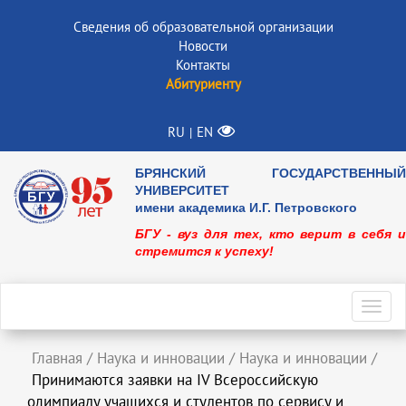
Сведения об образовательной организации
Новости
Контакты
Абитуриенту
RU
EN
|
БРЯНСКИЙ ГОСУДАРСТВЕННЫЙ
УНИВЕРСИТЕТ
имени академика И.Г. Петровского
БГУ - вуз для тех, кто верит в себя и
стремится к успеху!
Toggl
navig
Главная
/
Наука и инновации
/
Наука и инновации
/
Принимаются заявки на IV Всероссийскую
олимпиаду учащихся и студентов по сервису и