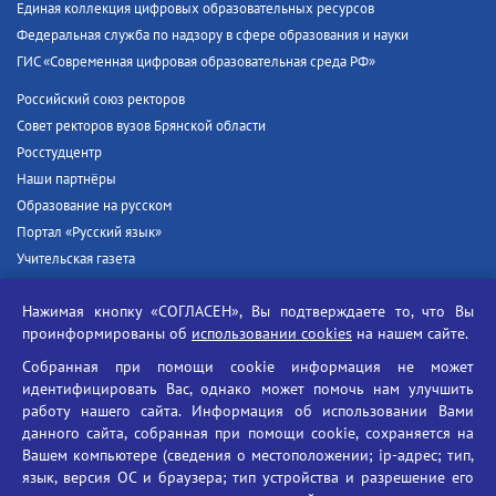
Единая коллекция цифровых образовательных ресурсов
Федеральная служба по надзору в сфере образования и науки
ГИС «Современная цифровая образовательная среда РФ»
Российский союз ректоров
Совет ректоров вузов Брянской области
Росстудцентр
Наши партнёры
Образование на русском
Портал «Русский язык»
Учительская газета
Российская академия наук
Нажимая кнопку «СОГЛАСЕН», Вы подтверждаете то, что Вы
Единый портал государственных услуг
проинформированы об
использовании cookies
на нашем сайте.
Противодействие терроризму
Собранная при помощи cookie информация не может
Противодействие угрозам информационной безопасности
идентифицировать Вас, однако может помочь нам улучшить
Социальные ролики - Генеральная прокуратура РФ
работу нашего сайта. Информация об использовании Вами
Противодействие коррупции
данного сайта, собранная при помощи cookie, сохраняется на
Вашем компьютере (сведения о местоположении; ip-адрес; тип,
БГУ против наркотиков
язык, версия ОС и браузера; тип устройства и разрешение его