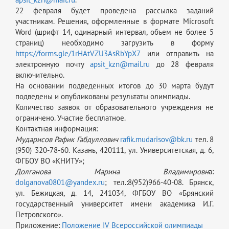
22 февраля будет проведена рассылка заданий
участникам. Решения, оформленные в формате Microsoft
Word (шрифт 14, одинарный интервал, объем не более 5
страниц) необходимо загрузить в форму
https://forms.gle/1rHAtVZU3AsRbYpX7
или отправить на
электронную почту
apsit_kzn@mail.ru
до 28 февраля
включительно.
На основании подведенных итогов до 30 марта будут
подведены и опубликованы результаты олимпиады.
Количество заявок от образовательного учреждения не
ограничено. Участие бесплатное.
Контактная информация:
Мударисов Рафик Габдуллович
rafik.mudarisov@bk.ru
тел. 8
(950) 320-78-60. Казань, 420111, ул. Университетская, д. 6,
ФГБОУ ВО «КНИТУ»;
Долганова Марина Владимировн
а:
dolganova0801@yandex.ru
; тел.:8(952)966-40-08. Брянск,
ул. Бежицкая, д. 14, 241034, ФГБОУ ВО «Брянский
государственный университет имени академика И.Г.
Петровского».
Приложение:
Положение IV Всероссийской олимпиады