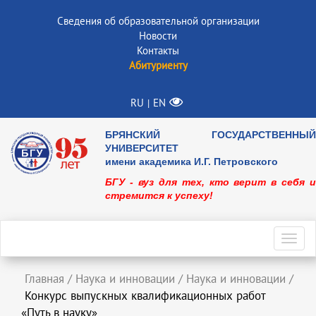
Сведения об образовательной организации
Новости
Контакты
Абитуриенту
RU
EN
|
БРЯНСКИЙ ГОСУДАРСТВЕННЫЙ
УНИВЕРСИТЕТ
имени академика И.Г. Петровского
БГУ - вуз для тех, кто верит в себя и
стремится к успеху!
Toggl
navig
Главная
/
Наука и инновации
/
Наука и инновации
/
Конкурс выпускных квалификационных работ
«Путь в науку»