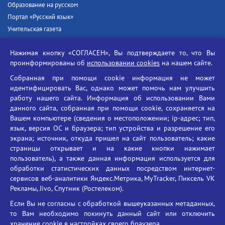
Образование на русском
Портал «Русский язык»
Учительская газета
Российская академия наук
Нажимая кнопку «СОГЛАСЕН», Вы подтверждаете то, что Вы
Единый портал государственных услуг
проинформированы об
использовании cookies
на нашем сайте.
Противодействие терроризму
Собранная при помощи cookie информация не может
Противодействие угрозам информационной безопасности
идентифицировать Вас, однако может помочь нам улучшить
Социальные ролики - Генеральная прокуратура РФ
работу нашего сайта. Информация об использовании Вами
Противодействие коррупции
данного сайта, собранная при помощи cookie, сохраняется на
Вашем компьютере (сведения о местоположении; ip-адрес; тип,
БГУ против наркотиков
язык, версия ОС и браузера; тип устройства и разрешение его
Брянский государственный университет
экрана; источник, откуда пришел на сайт пользователь; какие
имени академика И.Г. Петровского
страницы открывает и на какие кнопки нажимает
пользователь), а также данная информация используется для
Время работы: пн-пт 09:00-18:00
обработки статистических данных посредством интернет-
E-mail: bryanskgu@mail.ru
сервисов веб-аналитики Яндекс.Метрика, MyTracker, Пиксель VK
Телефон: +7(4832)58-90-85
Рекламы, Jivo, Спутник (Ростелеком).
Если Вы не согласны с обработкой вышеуказанных метаданных,
то Вам необходимо покинуть данный сайт или отключить
хранение cookie в настройках своего браузера.