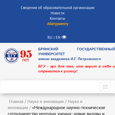
Сведения об образовательной организации
Новости
Контакты
Абитуриенту
RU
EN
|
БРЯНСКИЙ ГОСУДАРСТВЕННЫЙ
УНИВЕРСИТЕТ
имени академика И.Г. Петровского
БГУ - вуз для тех, кто верит в себя и
стремится к успеху!
Toggl
navig
Главная
/
Наука и инновации
/
Наука и
инновации
/
«Международное научно-техническое
сотрудничество молодых ученых: новые вызовы и