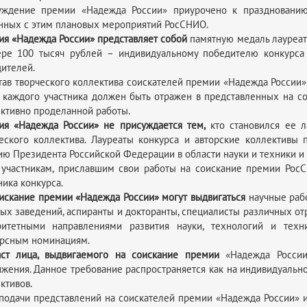
уждение премии «Надежда России» приурочено к празднованию
нных с этим плановых мероприятий РосСНИО.
я «Надежда России» представляет собой
памятную медаль лауреат
ере 100 тысяч рублей – индивидуальному победителю конкурса 
ителей.
тав творческого коллектива соискателей премии «Надежда России»,
 каждого участника должен быть отражен в представленных на со
ктивно проделанной работы.
я «Надежда России» не присуждается тем,
кто становился ее л
еского коллектива. Лауреаты конкурса и авторские коллективы
ю Президента Российской Федерации в области науки и техники и
участникам, приславшим свои работы на соискание премии РосС
ника конкурса.
искание премии «Надежда России» могут выдвигаться
научные раб
ых заведений, аспиранты и докторанты, специалисты различных от
ритетными направлениями развития науки, технологий и тех
рсным номинациям.
аст лица, выдвигаемого на соискание премии
«Надежда России
жения. Данное требование распространяется как на индивидуально
ктивов.
подачи представлений на соискателей премии «Надежда России» 