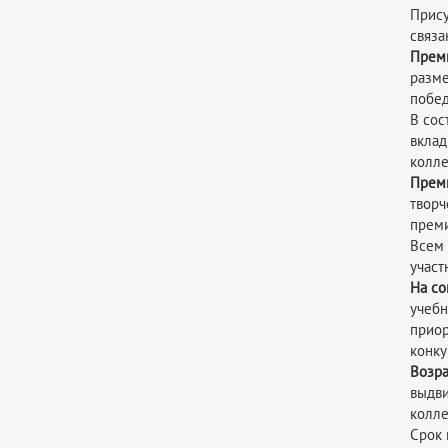
Прис
связа
Преми
разм
побед
В сос
вклад
колле
Преми
творч
преми
Всем 
участ
На со
учебн
прио
конку
Возр
выдви
колле
Срок 