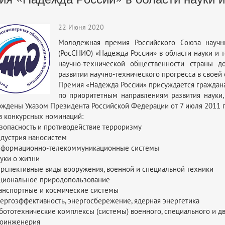
22 Июня 2020
Молодежная премия Российского Союза науч
(РосСНИО) «Надежда России» в области науки и 
научно-технической общественности страны 
развитии научно-технического прогресса в своей
Премия «Надежда России» присуждается граждан
по приоритетным направлениям развития науки,
рждены Указом Президента Российской Федерации от 7 июля 2011 г.
в конкурсных номинаций:
зопасность и противодействие терроризму
дустрия наносистем
формационно-телекоммуникационные системы
уки о жизни
рспективные виды вооружения, военной и специальной техники
циональное природопользование
анспортные и космические системы
ергоэффективность, энергосбережение, ядерная энергетика
бототехнические комплексы (системы) военного, специального и д
оинженерия