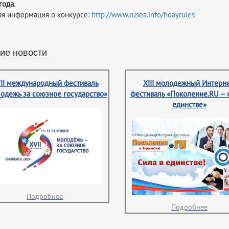
года
.
я информация о конкурсе:
http://www.rusea.info/hoayrules
ие новости
II международный фестиваль
XIII молодежный Интерне
одежь за союзное государство»
фестиваль «Поколение.RU – 
единстве»
Подробнее
Подробнее