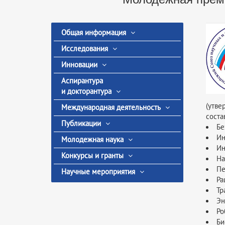
Общая информация
Исследования
Инновации
Аспирантура
и докторантура
(утве
Международная деятельность
соста
Публикации
Бе
Ин
Молодежная наука
Ин
Конкурсы и гранты
На
Пе
Научные мероприятия
Ра
Тр
Эн
Ро
Би