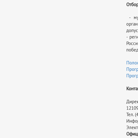
Отбор
- му
орган
допус
- рег
Росси
побед
Полож
Прогр
Прогр
Конта
Дирек
12109
Тел. (
Инфор
Элект
Офици