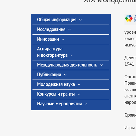
Общая информация
Исследования
уров
класс
Инновации
искус
Аспирантура
и докторантура
Девя
1941-
Международная деятельность
Публикации
Орга
Прави
Молодежная наука
высш
Конкурсы и гранты
аген
народ
Научные мероприятия
Сроки
Игры