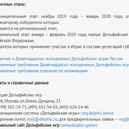
очные этапы:
ниципальный этап: ноябрь 2019 года – январь 2020 года, о
изаторов), победители которых
каются на региональный этап;
иональный этап: январь – февраль 2020 года, малые Дельфийские
йской Федерации,
ители которых принимают участие в Играх в составе делегаций су
ение о Девятнадцатых молодежных Дельфийских играх России
аммные требования Девятнадцатых молодежных Дельфийских игр
аммные требования отдельно по номинациям
кты и справочные данные
ция Дельфийских игр
6, Москва, ул.Олеко Дундича, 23
499) 502-74-75, (495) 651-54-03, (495) 624-14-46
мационная система «Дельфийские игры»:
reg.delphic.world
ронная почта:
mail@delphic.ru
, для предварительных заявок –
reg@d
альный сайт Дельфийских игр:
www.delphic.games