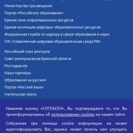
Министерство просвещения
Портал «Российское образование»
Единое окно информационных ресурсов
Единая коллекция цифровых образовательных ресурсов
Федеральная служба по надзору в сфере образования и науки
ГИС «Современная цифровая образовательная среда РФ»
Российский союз ректоров
Совет ректоров вузов Брянской области
Росстудцентр
Наши партнёры
Образование на русском
Портал «Русский язык»
Учительская газета
Российская академия наук
Нажимая кнопку «СОГЛАСЕН», Вы подтверждаете то, что Вы
Единый портал государственных услуг
проинформированы об
использовании cookies
на нашем сайте.
Противодействие терроризму
Собранная при помощи cookie информация не может
Противодействие угрозам информационной безопасности
идентифицировать Вас, однако может помочь нам улучшить