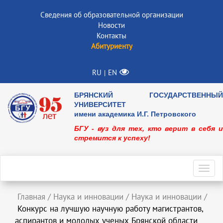
Сведения об образовательной организации
Новости
Контакты
Абитуриенту
RU
EN
|
БРЯНСКИЙ ГОСУДАРСТВЕННЫЙ
УНИВЕРСИТЕТ
имени академика И.Г. Петровского
БГУ - вуз для тех, кто верит в себя и
стремится к успеху!
Toggl
navig
Главная
/
Наука и инновации
/
Наука и инновации
/
Конкурс на лучшую научную работу магистрантов,
аспирантов и молодых ученых Брянской области