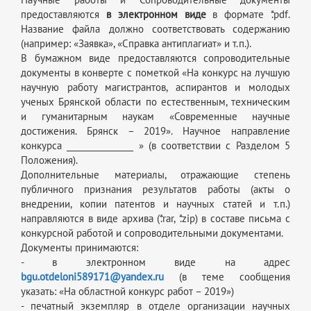
предоставляются
в электронном виде
в формате *.pdf.
Название файла должно соответствовать содержанию
(например: «Заявка», «Справка антиплагиат» и т.п.).
В бумажном виде предоставляются сопроводительные
документы в конверте с пометкой «На конкурс на лучшую
научную работу магистрантов, аспирантов и молодых
ученых Брянской области по естественным, техническим
и гуманитарным наукам «Современные научные
достижения. Брянск – 2019». Научное направление
конкурса ________________ » (в соответствии с Разделом 5
Положения).
Дополнительные материалы, отражающие степень
публичного признания результатов работы (акты о
внедрении, копии патентов и научных статей и т.п.)
направляются в виде архива (*.rar, *.zip) в составе письма с
конкурсной работой и сопроводительными документами.
Документы принимаются:
- в электронном виде на адрес
bgu.otdeloni589171@yandex.ru
(в теме сообщения
указать: «На областной конкурс работ – 2019»)
- печатный экземпляр в отделе организации научных