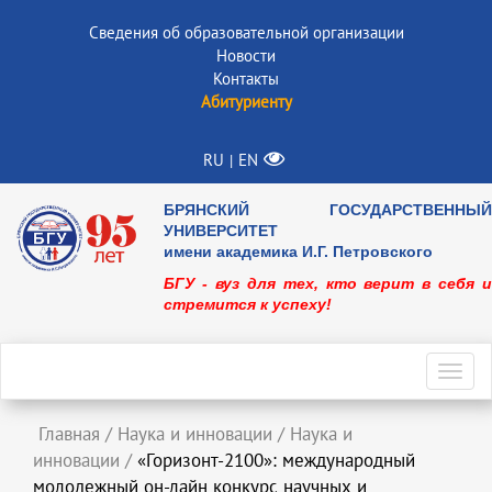
Сведения об образовательной организации
Новости
Контакты
Абитуриенту
RU
EN
|
БРЯНСКИЙ ГОСУДАРСТВЕННЫЙ
УНИВЕРСИТЕТ
имени академика И.Г. Петровского
БГУ - вуз для тех, кто верит в себя и
стремится к успеху!
Toggl
navig
Главная
/
Наука и инновации
/
Наука и
инновации
/
«Горизонт-2100»: международный
молодежный он-лайн конкурс научных и