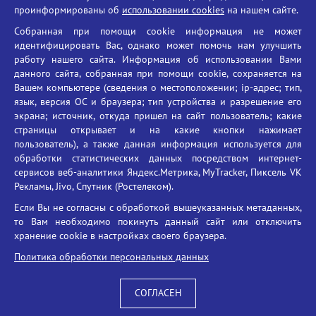
проинформированы об
использовании cookies
на нашем сайте.
Противодействие терроризму
Собранная при помощи cookie информация не может
Противодействие угрозам информационной безопасности
идентифицировать Вас, однако может помочь нам улучшить
Социальные ролики - Генеральная прокуратура РФ
работу нашего сайта. Информация об использовании Вами
Противодействие коррупции
данного сайта, собранная при помощи cookie, сохраняется на
Вашем компьютере (сведения о местоположении; ip-адрес; тип,
БГУ против наркотиков
язык, версия ОС и браузера; тип устройства и разрешение его
Брянский государственный университет
экрана; источник, откуда пришел на сайт пользователь; какие
имени академика И.Г. Петровского
страницы открывает и на какие кнопки нажимает
пользователь), а также данная информация используется для
Время работы: пн-пт 09:00-18:00
обработки статистических данных посредством интернет-
E-mail: bryanskgu@mail.ru
сервисов веб-аналитики Яндекс.Метрика, MyTracker, Пиксель VK
Телефон: +7(4832)58-90-85
Рекламы, Jivo, Спутник (Ростелеком).
Если Вы не согласны с обработкой вышеуказанных метаданных,
то Вам необходимо покинуть данный сайт или отключить
хранение cookie в настройках своего браузера.
Политика обработки персональных данных
СОГЛАСЕН
Вход