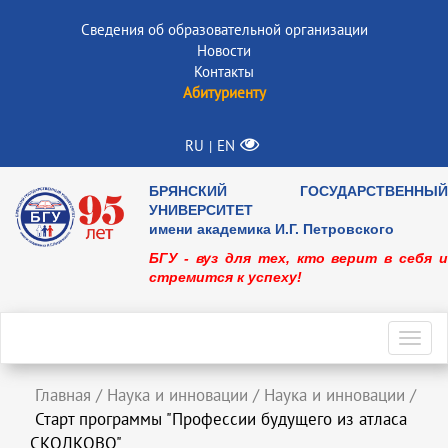
Сведения об образовательной организации
Новости
Контакты
Абитуриенту
RU
EN
|
БРЯНСКИЙ ГОСУДАРСТВЕННЫЙ
УНИВЕРСИТЕТ
имени академика И.Г. Петровского
БГУ - вуз для тех, кто верит в себя и
стремится к успеху!
Toggl
navig
Главная
/
Наука и инновации
/
Наука и инновации
/
Старт программы "Профессии будущего из атласа
СКОЛКОВО"