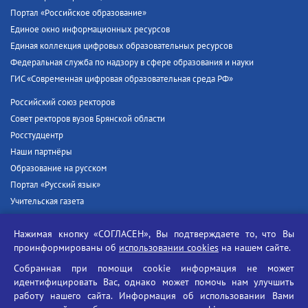
Портал «Российское образование»
Единое окно информационных ресурсов
Единая коллекция цифровых образовательных ресурсов
Федеральная служба по надзору в сфере образования и науки
ГИС «Современная цифровая образовательная среда РФ»
Российский союз ректоров
Совет ректоров вузов Брянской области
Росстудцентр
Наши партнёры
Образование на русском
Портал «Русский язык»
Учительская газета
Российская академия наук
Нажимая кнопку «СОГЛАСЕН», Вы подтверждаете то, что Вы
Единый портал государственных услуг
проинформированы об
использовании cookies
на нашем сайте.
Противодействие терроризму
Собранная при помощи cookie информация не может
Противодействие угрозам информационной безопасности
идентифицировать Вас, однако может помочь нам улучшить
Социальные ролики - Генеральная прокуратура РФ
работу нашего сайта. Информация об использовании Вами
Противодействие коррупции