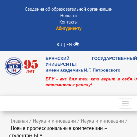
Сведения об образовательной организации
Новости
Контакты
Абитуриенту
RU
EN
|
БРЯНСКИЙ ГОСУДАРСТВЕННЫЙ
УНИВЕРСИТЕТ
имени академика И.Г. Петровского
БГУ - вуз для тех, кто верит в себя и
стремится к успеху!
Toggl
navig
Главная
/
Наука и инновации
/
Наука и инновации
/
Новые профессиональные компетенции –
студентам БГУ