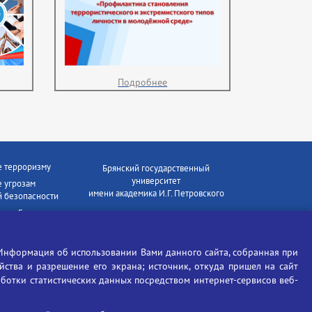
Подробнее
е терроризму
Брянский государственный
университет
 угрозам
имени академика И.Г. Петровского
 безопасности
ки - Генеральная
Время работы: пн-пт 09:00-18:00
E-mail: bryanskgu@mail.ru
е коррупции
Телефон: +7(4832)58-90-85
Информация об использовании Вами данного сайта, собранная при
отиков
ойства и разрешение его экрана; источник, откуда пришел на сайт
аботки статистических данных посредством интернет-сервисов веб-