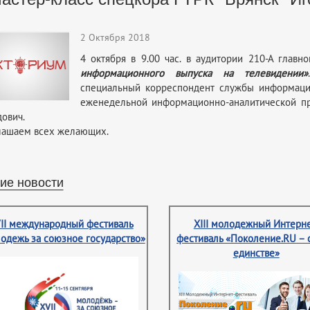
2 Октября 2018
4 октября в 9.00 час. в аудитории 210-А главн
информационного выпуска на телевидении»
специальный корреспондент службы информаци
еженедельной информационно-аналитической про
ович.
лашаем всех желающих.
ие новости
II международный фестиваль
XIII молодежный Интерне
одежь за союзное государство»
фестиваль «Поколение.RU – 
единстве»