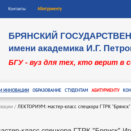
Контакты
Абитуриенту
БРЯНСКИЙ ГОСУДАРСТВЕ
имени академика И.Г. Петро
БГУ - вуз для тех, кто верит в 
 И ИННОВАЦИИ
ОБРАЗОВАНИЕ
СТУДЕНТАМ
АБИТУРИЕНТУ
КОН
овации
/
ЛЕКТОРИУМ: мастер-класс спецкора ГТРК "Брянск"
стер-класс спецкора ГТРК "Брянск" Иг