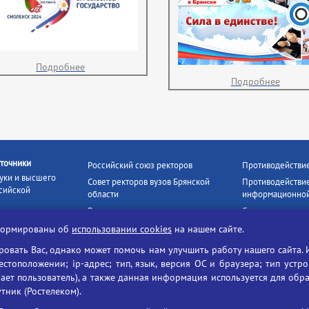
Подробнее
Подробнее
точники
Российский союз ректоров
Противодействи
уки и высшего
Совет ректоров вузов Брянской
Противодействие
сийской
области
информационной
Росстудцентр
Социальные роли
росвещения
прокуратура РФ
Наши партнёры
нформированы об
использовании cookies
на нашем сайте.
кое
Противодействи
Образование на русском
вать Вас, однако может помочь нам улучшить работу нашего сайта. 
БГУ против нарк
Портал «Русский язык»
тоположении; ip-адрес; тип, язык, версия ОС и браузера; тип устр
формационных
ает пользователь), а также данная информация используется для обр
Учительская газета
утник (Ростелеком).
ия цифровых
Российская академия наук
 ресурсов