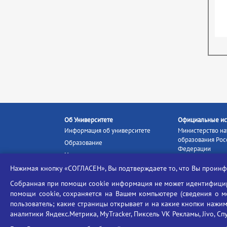
Об Университете
Официальные ис
Информация об университете
Министерство на
образования Рос
Образование
Федерации
Наука и инновации
Министерство п
Абитуриенту
Нажимая кнопку «СОГЛАСЕН», Вы подтверждаете то, что Вы прои
Портал «Российс
Студентам
образование»
Собранная при помощи cookie информация не может идентифициро
Ассоциация выпускников
помощи cookie, сохраняется на Вашем компьютере (сведения о мес
Единое окно ин
пользователь; какие страницы открывает и на какие кнопки нажим
Центр тестирования
ресурсов
иностранных граждан
аналитики Яндекс.Метрика, MyTracker, Пиксель VK Рекламы, Jivo, Сп
Единая коллекц
Конкурс на замещение
образовательных