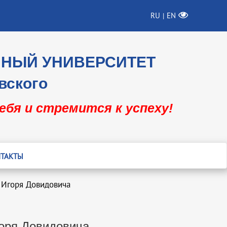
RU
EN
|
ННЫЙ УНИВЕРСИТЕТ
вского
себя и стремится к успеху!
ТАКТЫ
 Игоря Довидовича
оря Довидовича