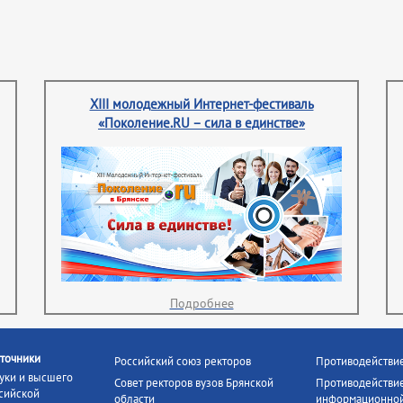
XIII молодежный Интернет-фестиваль
«Поколение.RU – сила в единстве»
Подробнее
точники
Российский союз ректоров
Противодействи
уки и высшего
Совет ректоров вузов Брянской
Противодействие
сийской
области
информационной