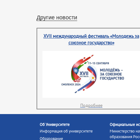
Другие новости
XVII международный фестиваль «Молодежь за
союзное государство»
Подробнее
Об Университете
Официальные ис
Информация об университете
Министерство на
образования Рос
Образование