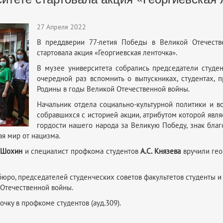
27 Апреля 2022
В преддверии 77-летия Победы в Великой Отечеств
стартовала акция «Георгиевская ленточка».
В музее университета собрались председатели студен
очередной раз вспомнить о выпускниках, студентах, 
Родины в годы Великой Отечественной войны.
Начальник отдела социально-культурной политики и 
собравшихся с историей акции, атрибутом которой явля
гордости нашего народа за Великую Победу, знак бла
ая мир от нацизма.
. Шохин
и специалист профкома студентов
А.С. Князева
вручили гео
бюро, председателей студенческих советов факультетов студенты и
 Отечественной войны.
чку в профкоме студентов (ауд.309).