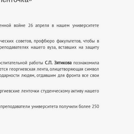
енной войне 26 апреля в нашем университете
ческих советов, профбюро факультетов, чтобы в
преподавателях нашего вуза, вставших на защиту
воспитательной работы
С.П. Зятикова
познакомила
ется георгиевская лента, олицетворяющая символ
годарности людям, отдавшим для фронта все свои
ргиевские ленточки студенческому активу нашего
 преподаватели университета получили более 250