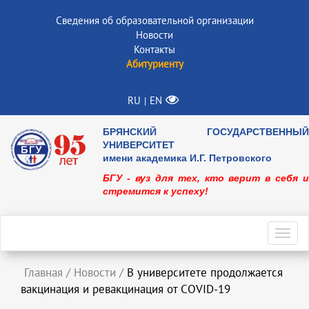
Сведения об образовательной организации
Новости
Контакты
Абитуриенту
RU
EN
|
БРЯНСКИЙ ГОСУДАРСТВЕННЫЙ
УНИВЕРСИТЕТ
имени академика И.Г. Петровского
БГУ - вуз для тех, кто верит в себя и
стремится к успеху!
Toggl
navig
Главная
/
Новости
/
В университете продолжается
вакцинация и ревакцинация от COVID-19