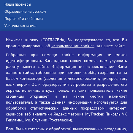
Наши партнёры
Образование на русском
Портал «Русский язык»
Учительская газета
Российская академия наук
Нажимая кнопку «СОГЛАСЕН», Вы подтверждаете то, что Вы
Единый портал государственных услуг
проинформированы об
использовании cookies
на нашем сайте.
Противодействие терроризму
Собранная при помощи cookie информация не может
Противодействие угрозам информационной безопасности
идентифицировать Вас, однако может помочь нам улучшить
Социальные ролики - Генеральная прокуратура РФ
работу нашего сайта. Информация об использовании Вами
Противодействие коррупции
данного сайта, собранная при помощи cookie, сохраняется на
Вашем компьютере (сведения о местоположении; ip-адрес; тип,
БГУ против наркотиков
язык, версия ОС и браузера; тип устройства и разрешение его
Брянский государственный университет
экрана; источник, откуда пришел на сайт пользователь; какие
имени академика И.Г. Петровского
страницы открывает и на какие кнопки нажимает
пользователь), а также данная информация используется для
Время работы: пн-пт 09:00-18:00
обработки статистических данных посредством интернет-
E-mail: bryanskgu@mail.ru
сервисов веб-аналитики Яндекс.Метрика, MyTracker, Пиксель VK
Телефон: +7(4832)58-90-85
Рекламы, Jivo, Спутник (Ростелеком).
Если Вы не согласны с обработкой вышеуказанных метаданных,