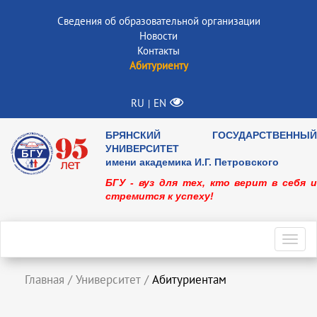
Сведения об образовательной организации
Новости
Контакты
Абитуриенту
RU
EN
|
БРЯНСКИЙ ГОСУДАРСТВЕННЫЙ
УНИВЕРСИТЕТ
имени академика И.Г. Петровского
БГУ - вуз для тех, кто верит в себя и
стремится к успеху!
Toggl
navig
Главная
/
Университет
/
Абитуриентам