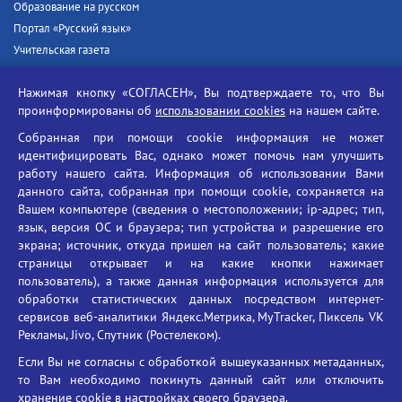
Образование на русском
Портал «Русский язык»
Учительская газета
Российская академия наук
Нажимая кнопку «СОГЛАСЕН», Вы подтверждаете то, что Вы
Единый портал государственных услуг
проинформированы об
использовании cookies
на нашем сайте.
Противодействие терроризму
Собранная при помощи cookie информация не может
Противодействие угрозам информационной безопасности
идентифицировать Вас, однако может помочь нам улучшить
Социальные ролики - Генеральная прокуратура РФ
работу нашего сайта. Информация об использовании Вами
Противодействие коррупции
данного сайта, собранная при помощи cookie, сохраняется на
Вашем компьютере (сведения о местоположении; ip-адрес; тип,
БГУ против наркотиков
язык, версия ОС и браузера; тип устройства и разрешение его
Брянский государственный университет
экрана; источник, откуда пришел на сайт пользователь; какие
имени академика И.Г. Петровского
страницы открывает и на какие кнопки нажимает
пользователь), а также данная информация используется для
Время работы: пн-пт 09:00-18:00
обработки статистических данных посредством интернет-
E-mail: bryanskgu@mail.ru
сервисов веб-аналитики Яндекс.Метрика, MyTracker, Пиксель VK
Телефон: +7(4832)58-90-85
Рекламы, Jivo, Спутник (Ростелеком).
Если Вы не согласны с обработкой вышеуказанных метаданных,
то Вам необходимо покинуть данный сайт или отключить
хранение cookie в настройках своего браузера.