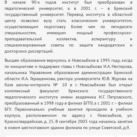
В начале 90-х годов институт был преобразован в
педагогический университет, а в 2001 г. – в Брянский
государственный университет. Перевод института в областной
центр позволил вузу стать классическим университетом,
осуществляющим подготовку более чем по пятидесяти
специальностям, имеющим мощный профессорско-
преподавательский коллектив, аспирантуру и
специализированные советы по защите кандидатских и
докторских диссертаций.
Высшее образование вернулось в Новозыбков в 1995 году, когда
по инициативе и поддержке главы г. Новозыбкова И.А. Нестерова,
начальника Управления образования администрации Брянской
области И.А. Геращенкова, ректора университета Ю.В. Журова на
базе школы-интерната № 10 в г. Новозыбкове был открыт
комплексный факультет Брянского государственного
педагогического института имени академика И.Г. Петровского,
преобразованный в 1998 году в филиал БГПУ, а с 2001 г. – филиал
БГУ. Первоначально учебные занятия проходили в учебном
корпусе, расположенном по адресу г. Новозыбков, ул.
Красногвардейская, д. 25. В сентябре 2003 года начались занятия
в новом шестиэтажном здании филиала по улице Советской, д.9.