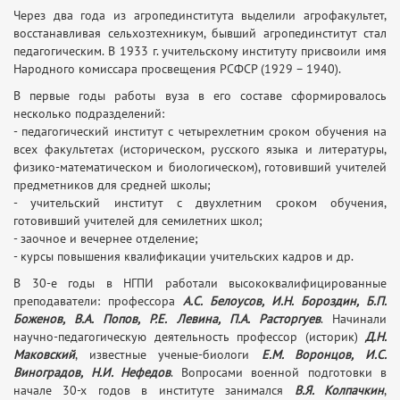
Через два года из агропединститута выделили агрофакультет,
восстанавливая сельхозтехникум, бывший агропединститут стал
педагогическим. В 1933 г. учительскому институту присвоили имя
Народного комиссара просвещения РСФСР (1929 – 1940).
В первые годы работы вуза в его составе сформировалось
несколько подразделений:
- педагогический институт с четырехлетним сроком обучения на
всех факультетах (историческом, русского языка и литературы,
физико-математическом и биологическом), готовивший учителей
предметников для средней школы;
- учительский институт с двухлетним сроком обучения,
готовивший учителей для семилетних школ;
- заочное и вечернее отделение;
- курсы повышения квалификации учительских кадров и др.
В 30-е годы в НГПИ работали высококвалифицированные
преподаватели: профессора
А.С. Белоусов, И.Н. Бороздин, Б.П.
Боженов, В.А. Попов, Р.Е. Левина, П.А. Расторгуев
. Начинали
научно-педагогическую деятельность профессор (историк)
Д.Н.
Маковский
, известные ученые-биологи
Е.М. Воронцов, И.С.
Виноградов, Н.И. Нефедов
. Вопросами военной подготовки в
начале 30-х годов в институте занимался
В.Я. Колпачкин
,