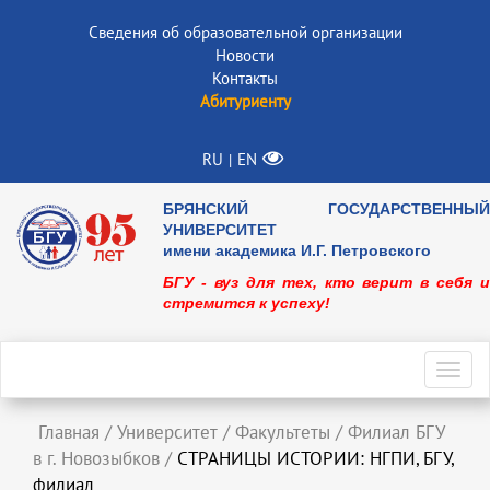
Сведения об образовательной организации
Новости
Контакты
Абитуриенту
RU
EN
|
БРЯНСКИЙ ГОСУДАРСТВЕННЫЙ
УНИВЕРСИТЕТ
имени академика И.Г. Петровского
БГУ - вуз для тех, кто верит в себя и
стремится к успеху!
Toggl
navig
Главная
/
Университет
/
Факультеты
/
Филиал БГУ
в г. Новозыбков
/
СТРАНИЦЫ ИСТОРИИ: НГПИ, БГУ,
филиал