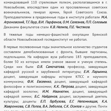
командовавший 110 стрелковым полком, располагавшимся в г.
Новозыбкове, впоследствии один из прославленных советских
военачальников, генерал армии, Герой Советского Союза.
Преподавателями в предвоенные годы в институте работали
М.А.
Агроновский, Т.Г. Гаур, В.И. Парфенов, О.М. Селезнев, П.П. Соловьев
.
Деканами факультетов стали
К.В. Нелипа, П.Е. Чистяков
.
В тяжелые годы немецко-фашисткой оккупации Брянской
области Новозыбковский госпединститут не работал.
В первые послевоенные годы значительное количество студентов
составляли демобилизованные с фронта, бывшие партизаны,
подпольщики. На кафедрах вуза работало 183 преподавателя,
более 50 из которых имели ученое звание и ученую степень.
Среди них были
О.Я. Самочатова
, профессор, заведующая
кафедрой русской и зарубежной литературы;
Е.И. Ларькина
,
доцент, заведующая кафедры истории КПСС и научного
коммунизма;
Ф.И. Евсеенко
, доцент, заведующий кафедрой
философии и политэкономии;
К.К. Петрова
, доцент, заведующая
кафедрой зоологии;
И.М. Иванютин
, доцент, заведующий
кафедрой химии;
Б.С. Найденов
, доцент, заслуженный деятель
культуры; доценты
Е.П. Гарбузова, Е.Г. Непомнящая, К.А.
Жавронкова, С.В. Попов, В.А. Зеболов, С.К. Осипов
и другие. Почти