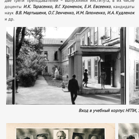
две трети преподавателей – выпускники института, в их числе
доценты
И.К. Тарасенко, В.Г. Хроменок, Е.И. Евсеенко
, кандидаты
наук
В.В. Мартышеня, О.Г. Зенченко, И.М. Гапоненко, И.А. Кудленок
и др.
Вход в учебный корпус НГПИ, 1