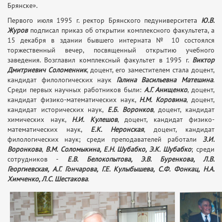
Брянске».
Первого июля 1995 г. ректор Брянского педуниверситета
Ю.В.
Журов
подписал приказ об открытии комплексного факультета, а
15 декабря в здании бывшего интерната № 10 состоялся
торжественный вечер, посвященный открытию учебного
заведения. Возглавил комплексный факультет в 1995 г.
Виктор
Дмитриевич Соломенник
, доцент, его заместителем стала доцент,
кандидат филологических наук
Галина Васильевна Матешина
.
Среди первых научных работников были:
А.Г. Анищенко
, доцент,
кандидат физико-математических наук,
Н.М. Коровина
, доцент,
кандидат исторических наук,
Е.Б. Воронков
, доцент, кандидат
химических наук,
Н.И. Кулешов
, доцент, кандидат физико-
математических наук,
Е.К. Неронская
, доцент, кандидат
филологических наук; среди преподавателей работали
З.И.
Воронкова
,
В.М. Соломыкина, Е.Н. Шубабко, Э.К. Шубабко
; среди
сотрудников -
Е.В. Белокопытова, Э.В. Буренкова, Л.В.
Георгиевская, А.Г. Гончарова, Г.Е. Кулыбышева, С.Ф. Фонкац, Н.А.
Химченко, Л.С. Шестакова
.