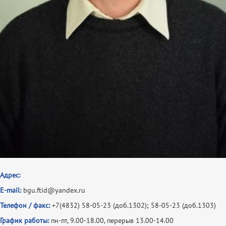
Адрес:
E-mail:
bgu.ftid@yandex.ru
Телефон / факс:
+7(4832) 58-05-23 (доб.1302); 58-05-23 (доб.1303)
График работы:
пн-пт, 9.00-18.00, перерыв 13.00-14.00