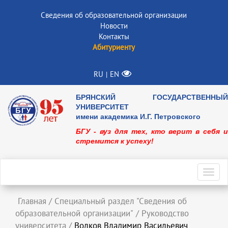
Сведения об образовательной организации
Новости
Контакты
Абитуриенту
RU
EN
|
БРЯНСКИЙ ГОСУДАРСТВЕННЫЙ
УНИВЕРСИТЕТ
имени академика И.Г. Петровского
БГУ - вуз для тех, кто верит в себя и
стремится к успеху!
Toggl
navig
Главная
/
Специальный раздел "Сведения об
образовательной организации"
/
Руководство
университета
/
Волков Владимир Васильевич