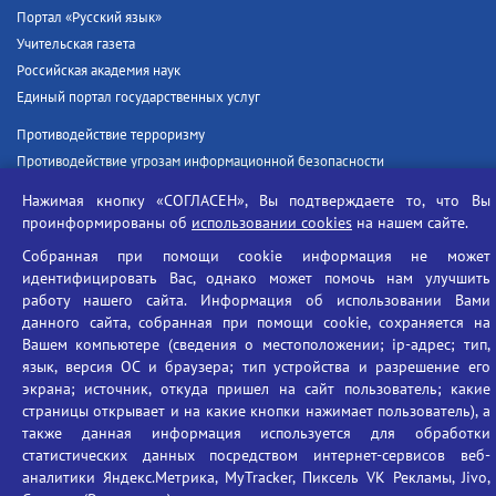
Портал «Русский язык»
Учительская газета
Российская академия наук
Единый портал государственных услуг
Противодействие терроризму
Противодействие угрозам информационной безопасности
Социальные ролики - Генеральная прокуратура РФ
Нажимая кнопку «СОГЛАСЕН», Вы подтверждаете то, что Вы
Противодействие коррупции
проинформированы об
использовании cookies
на нашем сайте.
БГУ против наркотиков
Собранная при помощи cookie информация не может
идентифицировать Вас, однако может помочь нам улучшить
Брянский государственный университет
работу нашего сайта. Информация об использовании Вами
имени академика И.Г. Петровского
данного сайта, собранная при помощи cookie, сохраняется на
Время работы: пн-пт 09:00-18:00
Вашем компьютере (сведения о местоположении; ip-адрес; тип,
E-mail: bryanskgu@mail.ru
язык, версия ОС и браузера; тип устройства и разрешение его
экрана; источник, откуда пришел на сайт пользователь; какие
Телефон: +7(4832)58-90-85
страницы открывает и на какие кнопки нажимает пользователь), а
также данная информация используется для обработки
статистических данных посредством интернет-сервисов веб-
аналитики Яндекс.Метрика, MyTracker, Пиксель VK Рекламы, Jivo,