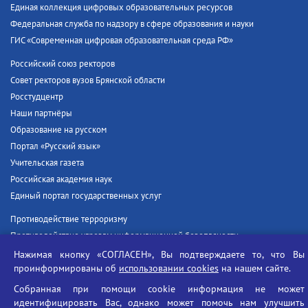
Единая коллекция цифровых образовательных ресурсов
Федеральная служба по надзору в сфере образования и науки
ГИС «Современная цифровая образовательная среда РФ»
Российский союз ректоров
Совет ректоров вузов Брянской области
Росстудцентр
Наши партнёры
Образование на русском
Портал «Русский язык»
Учительская газета
Российская академия наук
Единый портал государственных услуг
Противодействие терроризму
Противодействие угрозам информационной безопасности
Социальные ролики - Генеральная прокуратура РФ
Нажимая кнопку «СОГЛАСЕН», Вы подтверждаете то, что Вы
проинформированы об
использовании cookies
на нашем сайте.
Противодействие коррупции
БГУ против наркотиков
Собранная при помощи cookie информация не может
идентифицировать Вас, однако может помочь нам улучшить