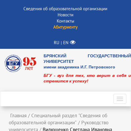
Сведения об образовательной организации
Новости
Контакты
Абитуриенту
RU
EN
|
БРЯНСКИЙ ГОСУДАРСТВЕННЫЙ
УНИВЕРСИТЕТ
имени академика И.Г. Петровского
БГУ - вуз для тех, кто верит в себя и
стремится к успеху!
Toggl
navig
Главная
/
Специальный раздел "Сведения об
образовательной организации"
/
Руководство
университета
/
Видющенко Светлана Ивановна