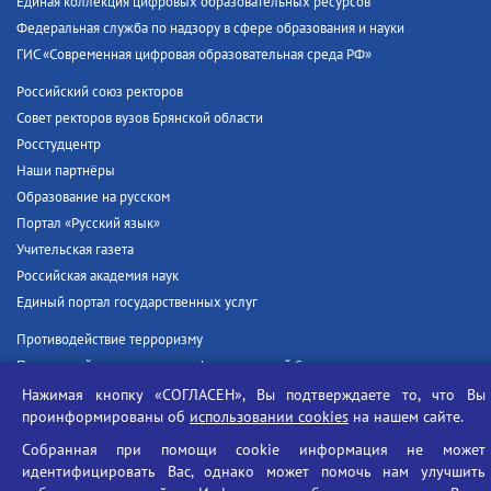
Единая коллекция цифровых образовательных ресурсов
Федеральная служба по надзору в сфере образования и науки
ГИС «Современная цифровая образовательная среда РФ»
Российский союз ректоров
Совет ректоров вузов Брянской области
Росстудцентр
Наши партнёры
Образование на русском
Портал «Русский язык»
Учительская газета
Российская академия наук
Единый портал государственных услуг
Противодействие терроризму
Противодействие угрозам информационной безопасности
Социальные ролики - Генеральная прокуратура РФ
Нажимая кнопку «СОГЛАСЕН», Вы подтверждаете то, что Вы
проинформированы об
использовании cookies
на нашем сайте.
Противодействие коррупции
БГУ против наркотиков
Собранная при помощи cookie информация не может
идентифицировать Вас, однако может помочь нам улучшить
Брянский государственный университет