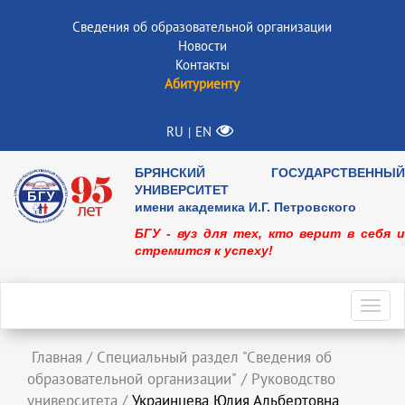
Сведения об образовательной организации
Новости
Контакты
Абитуриенту
RU
EN
|
БРЯНСКИЙ ГОСУДАРСТВЕННЫЙ
УНИВЕРСИТЕТ
имени академика И.Г. Петровского
БГУ - вуз для тех, кто верит в себя и
стремится к успеху!
Toggl
navig
Главная
/
Специальный раздел "Сведения об
образовательной организации"
/
Руководство
университета
/
Украинцева Юлия Альбертовна