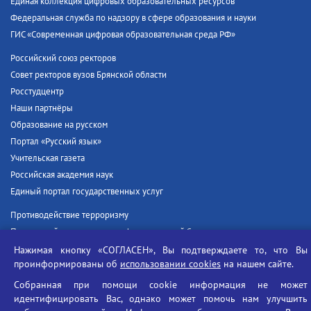
Единая коллекция цифровых образовательных ресурсов
Федеральная служба по надзору в сфере образования и науки
ГИС «Современная цифровая образовательная среда РФ»
Российский союз ректоров
Совет ректоров вузов Брянской области
Росстудцентр
Наши партнёры
Образование на русском
Портал «Русский язык»
Учительская газета
Российская академия наук
Единый портал государственных услуг
Противодействие терроризму
Противодействие угрозам информационной безопасности
Социальные ролики - Генеральная прокуратура РФ
Нажимая кнопку «СОГЛАСЕН», Вы подтверждаете то, что Вы
проинформированы об
использовании cookies
на нашем сайте.
Противодействие коррупции
БГУ против наркотиков
Собранная при помощи cookie информация не может
идентифицировать Вас, однако может помочь нам улучшить
Брянский государственный университет