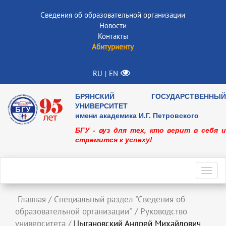
Сведения об образовательной организации
Новости
Контакты
Абитуриенту
RU
EN
|
БРЯНСКИЙ ГОСУДАРСТВЕННЫЙ
УНИВЕРСИТЕТ
имени академика И.Г. Петровского
БГУ - вуз для тех, кто верит в себя и
стремится к успеху!
Toggl
navig
Главная
/
Специальный раздел "Сведения об
образовательной организации"
/
Руководство
университета
/
Цыгановский Андрей Михайлович