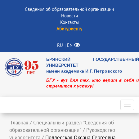
Сведения об образовательной организации
Новости
Контакты
Абитуриенту
RU
EN
|
БРЯНСКИЙ ГОСУДАРСТВЕННЫЙ
УНИВЕРСИТЕТ
имени академика И.Г. Петровского
БГУ - вуз для тех, кто верит в себя и
стремится к успеху!
Toggl
navig
Главная
/
Специальный раздел "Сведения об
образовательной организации"
/
Руководство
университета
/
Подлесская Оксана Сергеевна