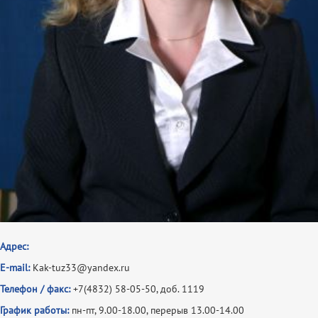
Адрес:
E-mail:
Kak-tuz33@yandex.ru
Телефон / факс:
+7(4832) 58-05-50, доб. 1119
График работы:
пн-пт, 9.00-18.00, перерыв 13.00-14.00