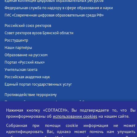
Единая коллекция цифровых образовательных ресурсов
Федеральная служба по надзору в сфере образования и науки
ГИС «Современная цифровая образовательная среда РФ»
Российский союз ректоров
Совет ректоров вузов Брянской области
Росстудцентр
Наши партнёры
Образование на русском
Портал «Русский язык»
Учительская газета
Российская академия наук
Единый портал государственных услуг
Противодействие терроризму
Противодействие угрозам информационной безопасности
Социальные ролики - Генеральная прокуратура РФ
Нажимая кнопку «СОГЛАСЕН», Вы подтверждаете то, что Вы
проинформированы об
использовании cookies
на нашем сайте.
Противодействие коррупции
БГУ против наркотиков
Собранная при помощи cookie информация не может
идентифицировать Вас, однако может помочь нам улучшить
Брянский государственный университет