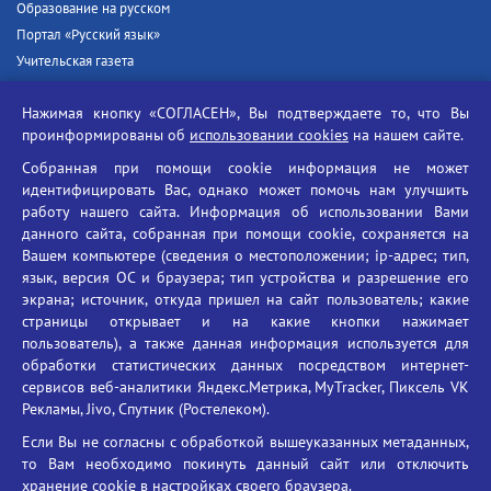
Образование на русском
Портал «Русский язык»
Учительская газета
Российская академия наук
Нажимая кнопку «СОГЛАСЕН», Вы подтверждаете то, что Вы
Единый портал государственных услуг
проинформированы об
использовании cookies
на нашем сайте.
Противодействие терроризму
Собранная при помощи cookie информация не может
Противодействие угрозам информационной безопасности
идентифицировать Вас, однако может помочь нам улучшить
Социальные ролики - Генеральная прокуратура РФ
работу нашего сайта. Информация об использовании Вами
Противодействие коррупции
данного сайта, собранная при помощи cookie, сохраняется на
Вашем компьютере (сведения о местоположении; ip-адрес; тип,
БГУ против наркотиков
язык, версия ОС и браузера; тип устройства и разрешение его
Брянский государственный университет
экрана; источник, откуда пришел на сайт пользователь; какие
имени академика И.Г. Петровского
страницы открывает и на какие кнопки нажимает
пользователь), а также данная информация используется для
Время работы: пн-пт 09:00-18:00
обработки статистических данных посредством интернет-
E-mail: bryanskgu@mail.ru
сервисов веб-аналитики Яндекс.Метрика, MyTracker, Пиксель VK
Телефон: +7(4832)58-90-85
Рекламы, Jivo, Спутник (Ростелеком).
Если Вы не согласны с обработкой вышеуказанных метаданных,
то Вам необходимо покинуть данный сайт или отключить
хранение cookie в настройках своего браузера.