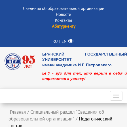
Сведения об образовательной организации
Новости
Контакты
Абитуриенту
RU
EN
|
БРЯНСКИЙ ГОСУДАРСТВЕННЫЙ
УНИВЕРСИТЕТ
имени академика И.Г. Петровского
БГУ - вуз для тех, кто верит в себя и
стремится к успеху!
Toggl
navig
Главная
/
Специальный раздел "Сведения об
образовательной организации"
/
Педагогический
состав