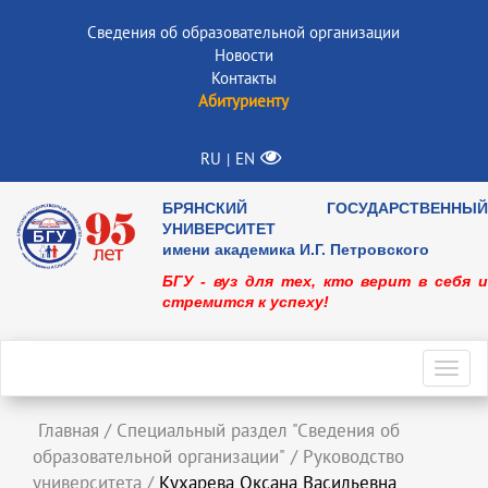
Сведения об образовательной организации
Новости
Контакты
Абитуриенту
RU
EN
|
БРЯНСКИЙ ГОСУДАРСТВЕННЫЙ
УНИВЕРСИТЕТ
имени академика И.Г. Петровского
БГУ - вуз для тех, кто верит в себя и
стремится к успеху!
Toggl
navig
Главная
/
Специальный раздел "Сведения об
образовательной организации"
/
Руководство
университета
/
Кухарева Оксана Васильевна