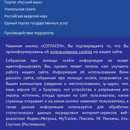
Портал «Русский язык»
Учительская газета
Российская академия наук
Единый портал государственных услуг
Противодействие терроризму
Противодействие угрозам информационной безопасности
Нажимая кнопку «СОГЛАСЕН», Вы подтверждаете то, что Вы
Социальные ролики - Генеральная прокуратура РФ
проинформированы об
использовании cookies
на нашем сайте.
Противодействие коррупции
Собранная при помощи cookie информация не может
БГУ против наркотиков
идентифицировать Вас, однако может помочь нам улучшить
Брянский государственный университет
работу нашего сайта. Информация об использовании Вами
имени академика И.Г. Петровского
данного сайта, собранная при помощи cookie, сохраняется на
Вашем компьютере (сведения о местоположении; ip-адрес; тип,
Время работы: пн-пт 09:00-18:00
язык, версия ОС и браузера; тип устройства и разрешение его
E-mail: bryanskgu@mail.ru
экрана; источник, откуда пришел на сайт пользователь; какие
Телефон: +7(4832)58-90-85
страницы открывает и на какие кнопки нажимает пользователь), а
также данная информация используется для обработки
статистических данных посредством интернет-сервисов веб-
аналитики Яндекс.Метрика, MyTracker, Пиксель VK Рекламы, Jivo,
Спутник (Ростелеком).