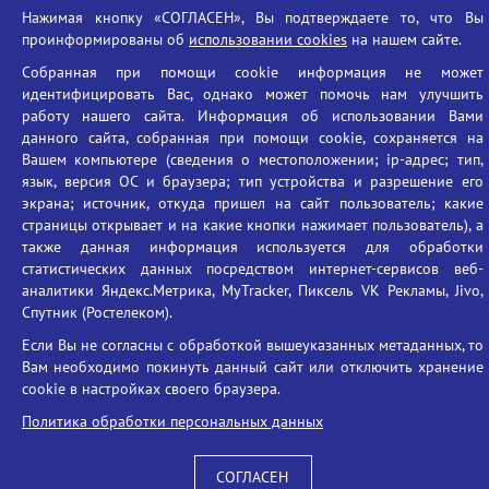
Социальные ролики - Генеральная прокуратура РФ
Нажимая кнопку «СОГЛАСЕН», Вы подтверждаете то, что Вы
Противодействие коррупции
проинформированы об
использовании cookies
на нашем сайте.
БГУ против наркотиков
Собранная при помощи cookie информация не может
идентифицировать Вас, однако может помочь нам улучшить
Брянский государственный университет
работу нашего сайта. Информация об использовании Вами
имени академика И.Г. Петровского
данного сайта, собранная при помощи cookie, сохраняется на
Время работы: пн-пт 09:00-18:00
Вашем компьютере (сведения о местоположении; ip-адрес; тип,
язык, версия ОС и браузера; тип устройства и разрешение его
E-mail: bryanskgu@mail.ru
экрана; источник, откуда пришел на сайт пользователь; какие
Телефон: +7(4832)58-90-85
страницы открывает и на какие кнопки нажимает пользователь), а
также данная информация используется для обработки
статистических данных посредством интернет-сервисов веб-
аналитики Яндекс.Метрика, MyTracker, Пиксель VK Рекламы, Jivo,
Спутник (Ростелеком).
Если Вы не согласны с обработкой вышеуказанных метаданных, то
Вам необходимо покинуть данный сайт или отключить хранение
Вход
cookie в настройках своего браузера.
Политика обработки персональных данных
СОГЛАСЕН