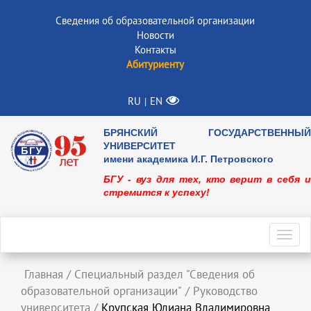
Сведения об образовательной организации
Новости
Контакты
Абитуриенту
RU
EN
|
БРЯНСКИЙ ГОСУДАРСТВЕННЫЙ
УНИВЕРСИТЕТ
имени академика И.Г. Петровского
БГУ - вуз для тех, кто верит в себя и
стремится к успеху!
Toggl
navig
Главная
/
Специальный раздел "Сведения об
образовательной организации"
/
Руководство
университета
/
Крупская Юлиана Владимировна