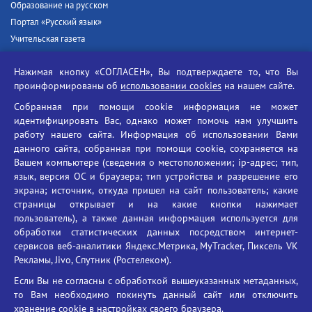
Образование на русском
Портал «Русский язык»
Учительская газета
Российская академия наук
Нажимая кнопку «СОГЛАСЕН», Вы подтверждаете то, что Вы
Единый портал государственных услуг
проинформированы об
использовании cookies
на нашем сайте.
Противодействие терроризму
Собранная при помощи cookie информация не может
Противодействие угрозам информационной безопасности
идентифицировать Вас, однако может помочь нам улучшить
Социальные ролики - Генеральная прокуратура РФ
работу нашего сайта. Информация об использовании Вами
Противодействие коррупции
данного сайта, собранная при помощи cookie, сохраняется на
Вашем компьютере (сведения о местоположении; ip-адрес; тип,
БГУ против наркотиков
язык, версия ОС и браузера; тип устройства и разрешение его
Брянский государственный университет
экрана; источник, откуда пришел на сайт пользователь; какие
имени академика И.Г. Петровского
страницы открывает и на какие кнопки нажимает
пользователь), а также данная информация используется для
Время работы: пн-пт 09:00-18:00
обработки статистических данных посредством интернет-
E-mail: bryanskgu@mail.ru
сервисов веб-аналитики Яндекс.Метрика, MyTracker, Пиксель VK
Телефон: +7(4832)58-90-85
Рекламы, Jivo, Спутник (Ростелеком).
Если Вы не согласны с обработкой вышеуказанных метаданных,
то Вам необходимо покинуть данный сайт или отключить
хранение cookie в настройках своего браузера.