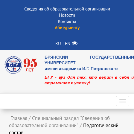
Сведения об образовательной организации
Новости
Контакты
Абитуриенту
RU
EN
|
БРЯНСКИЙ ГОСУДАРСТВЕННЫЙ
УНИВЕРСИТЕТ
имени академика И.Г. Петровского
БГУ - вуз для тех, кто верит в себя и
стремится к успеху!
Toggl
navig
Главная
/
Специальный раздел "Сведения об
образовательной организации"
/
Педагогический
состав