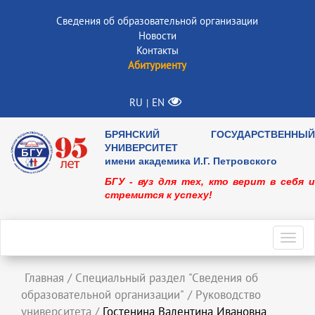
Сведения об образовательной организации
Новости
Контакты
Абитуриенту
RU
EN
|
БРЯНСКИЙ ГОСУДАРСТВЕННЫЙ
УНИВЕРСИТЕТ
имени академика И.Г. Петровского
БГУ - вуз для тех, кто верит в себя и
стремится к успеху!
Toggl
navig
Главная
/
Специальный раздел "Сведения об
образовательной организации"
/
Руководство
университета
/
Гостенина Валентина Ивановна