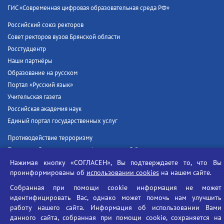
ГИС «Современная цифровая образовательная среда РФ»
Российский союз ректоров
Совет ректоров вузов Брянской области
Росстудцентр
Наши партнёры
Образование на русском
Портал «Русский язык»
Учительская газета
Российская академия наук
Единый портал государственных услуг
Противодействие терроризму
Противодействие угрозам информационной безопасности
Социальные ролики - Генеральная прокуратура РФ
Нажимая кнопку «СОГЛАСЕН», Вы подтверждаете то, что Вы
проинформированы об
использовании cookies
на нашем сайте.
Противодействие коррупции
БГУ против наркотиков
Собранная при помощи cookie информация не может
идентифицировать Вас, однако может помочь нам улучшить
Брянский государственный университет
работу нашего сайта. Информация об использовании Вами
имени академика И.Г. Петровского
данного сайта, собранная при помощи cookie, сохраняется на