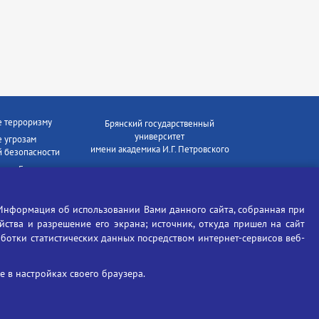
е терроризму
Брянский государственный
университет
 угрозам
имени академика И.Г. Петровского
 безопасности
ки - Генеральная
Время работы: пн-пт 09:00-18:00
E-mail: bryanskgu@mail.ru
е коррупции
Телефон: +7(4832)58-90-85
Информация об использовании Вами данного сайта, собранная при
отиков
ойства и разрешение его экрана; источник, откуда пришел на сайт
аботки статистических данных посредством интернет-сервисов веб-
 в настройках своего браузера.