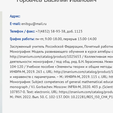
Адрес:
E-mail:
enibgu@mail.ru
Телефон / факс:
+7(4832) 58-93-38, доб. 1123
График работы:
пн-пт, 9.00-18.00, перерыв 13.00-14.00
Заслуженный учитель Российской Федерации, Почетный работн
Монография: Модель развивающего обучения в курсе алгебры ср
http://znanium.com/catalog/product/1025653 / Коллективная 
деятельности: монография / под общ. ред. Б.Н. Герасимова. Ниж
104-120 / Учебное пособие «Элементы теории и общие методы 
ИНФРА-М, 2019. 263 с. URL: http://znanium.com/catalog/produc
и неравенств с параметрами. – М.: ИНФРА-М, 2019. 115 с. URL: h
Монография: Subject competences of general mathematical educati
monograph / V.I. Gorbachev. Moscow: INFRA-M, 2020. 403 p. (Scien
107857-0. Text: electronic. URL: https://znanium.com/catalog/pr
М.: РАН. 2022. Вып. 50. С. 102-137. DOI: 10.22281/ROS_I50_CH4_