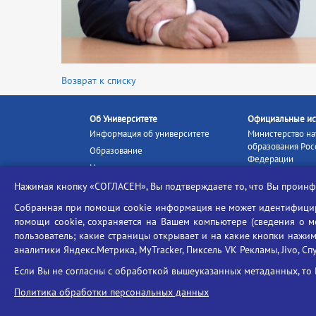
Возврат к списку
Об Университете
Официальные ис
Информация об университете
Министерство на
образования Рос
Образование
Федерации
Наука и инновации
Министерство п
Абитуриенту
Нажимая кнопку «СОГЛАСЕН», Вы подтверждаете то, что Вы прои
Портал «Российс
Студентам
образование»
Собранная при помощи cookie информация не может идентифициро
Ассоциация выпускников
помощи cookie, сохраняется на Вашем компьютере (сведения о мес
Единое окно ин
Центр тестирования
ресурсов
пользователь; какие страницы открывает и на какие кнопки нажим
иностранных граждан
аналитики Яндекс.Метрика, MyTracker, Пиксель VK Рекламы, Jivo, Сп
Единая коллекц
Конкурс на замещение
образовательных
Если Вы не согласны с обработкой вышеуказанных метаданных, то 
должностей научно-
Федеральная слу
педагогических работников
Политика обработки персональных данных
в сфере образов
ГИС «Современн