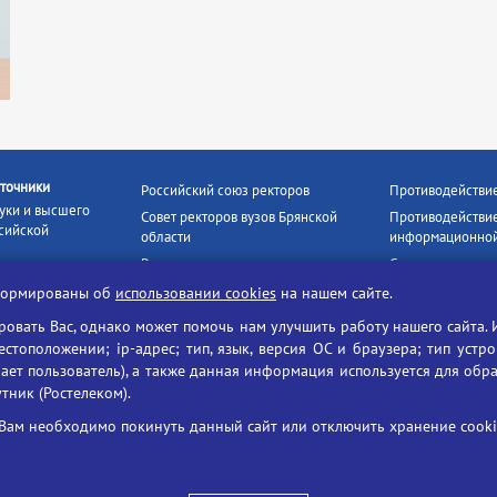
точники
Российский союз ректоров
Противодействи
уки и высшего
Совет ректоров вузов Брянской
Противодействие
сийской
области
информационной
Росстудцентр
Социальные роли
росвещения
прокуратура РФ
Наши партнёры
нформированы об
использовании cookies
на нашем сайте.
кое
Противодействи
Образование на русском
вать Вас, однако может помочь нам улучшить работу нашего сайта. 
БГУ против нарк
Портал «Русский язык»
тоположении; ip-адрес; тип, язык, версия ОС и браузера; тип устр
формационных
Учительская газета
ает пользователь), а также данная информация используется для обр
утник (Ростелеком).
ия цифровых
Российская академия наук
 ресурсов
Единый портал государственных
Вам необходимо покинуть данный сайт или отключить хранение cookie
жба по надзору
услуг
ания и науки
ая цифровая