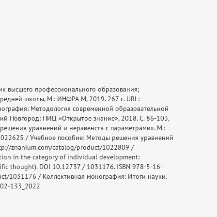
ик высшего профессионального образования;
едней школы, М.: ИНФРА-М, 2019. 267 с. URL:
монография: Методология современной образовательной
ний Новгород: НИЦ «Открытое знание», 2018. С. 86-103,
решения уравнений и неравенств с параметрами». М.:
t/1022625 / Учебное пособие: Методы решения уравнений
ttp://znanium.com/catalog/product/1022809 /
on in the category of individual development:
tific thought). DOI 10.12737 / 1031176. ISBN 978-5-16-
oduct/1031176 / Коллективная монография: Итоги науки.
P102-133_2022