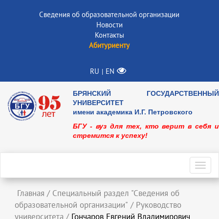
Сведения об образовательной организации
Новости
Контакты
Абитуриенту
RU
EN
|
БРЯНСКИЙ ГОСУДАРСТВЕННЫЙ
УНИВЕРСИТЕТ
имени академика И.Г. Петровского
БГУ - вуз для тех, кто верит в себя и
стремится к успеху!
Toggl
navig
Главная
/
Специальный раздел "Сведения об
образовательной организации"
/
Руководство
университета
/
Гончаров Евгений Владимирович