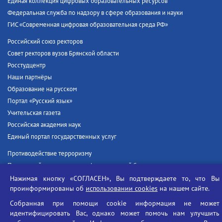
Единая коллекция цифровых образовательных ресурсов
Федеральная служба по надзору в сфере образования и науки
ГИС «Современная цифровая образовательная среда РФ»
Российский союз ректоров
Совет ректоров вузов Брянской области
Росстудцентр
Наши партнёры
Образование на русском
Портал «Русский язык»
Учительская газета
Российская академия наук
Единый портал государственных услуг
Противодействие терроризму
Противодействие угрозам информационной безопасности
Социальные ролики - Генеральная прокуратура РФ
Нажимая кнопку «СОГЛАСЕН», Вы подтверждаете то, что Вы
проинформированы об
использовании cookies
на нашем сайте.
Противодействие коррупции
БГУ против наркотиков
Собранная при помощи cookie информация не может
идентифицировать Вас, однако может помочь нам улучшить
Брянский государственный университет