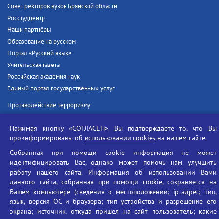
Совет ректоров вузов Брянской области
Росстудцентр
Наши партнёры
Образование на русском
Портал «Русский язык»
Учительская газета
Российская академия наук
Единый портал государственных услуг
Противодействие терроризму
Противодействие угрозам информационной безопасности
Нажимая кнопку «СОГЛАСЕН», Вы подтверждаете то, что Вы
Социальные ролики - Генеральная прокуратура РФ
проинформированы об
использовании cookies
на нашем сайте.
Противодействие коррупции
БГУ против наркотиков
Собранная при помощи cookie информация не может
идентифицировать Вас, однако может помочь нам улучшить
Брянский государственный университет
работу нашего сайта. Информация об использовании Вами
имени академика И.Г. Петровского
данного сайта, собранная при помощи cookie, сохраняется на
Вашем компьютере (сведения о местоположении; ip-адрес; тип,
Время работы: пн-пт 09:00-18:00
язык, версия ОС и браузера; тип устройства и разрешение его
E-mail: bryanskgu@mail.ru
экрана; источник, откуда пришел на сайт пользователь; какие
Телефон: +7(4832)58-90-85