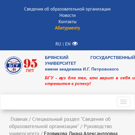
Сведения об образовательной организации
Новости
Контакты
Абитуриенту
RU
EN
|
БРЯНСКИЙ ГОСУДАРСТВЕННЫЙ
УНИВЕРСИТЕТ
имени академика И.Г. Петровского
БГУ - вуз для тех, кто верит в себя и
стремится к успеху!
Toggl
navig
Главная
/
Специальный раздел "Сведения об
образовательной организации"
/
Руководство
университета
/
Еловикова Диана Александровна