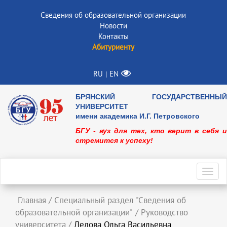
Сведения об образовательной организации
Новости
Контакты
Абитуриенту
RU
EN
|
БРЯНСКИЙ ГОСУДАРСТВЕННЫЙ
УНИВЕРСИТЕТ
имени академика И.Г. Петровского
БГУ - вуз для тех, кто верит в себя и
стремится к успеху!
Toggl
navig
Главная
/
Специальный раздел "Сведения об
образовательной организации"
/
Руководство
университета
/
Дедова Ольга Васильевна