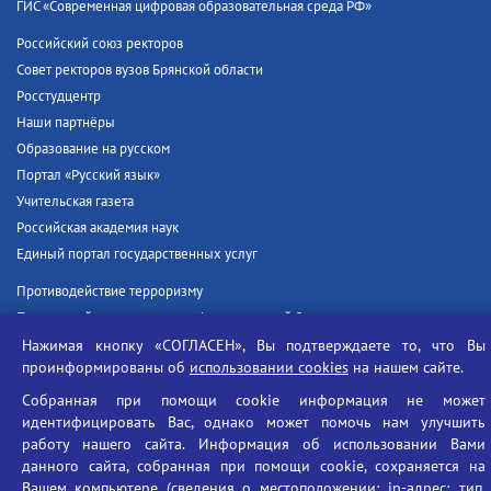
ГИС «Современная цифровая образовательная среда РФ»
Российский союз ректоров
Совет ректоров вузов Брянской области
Росстудцентр
Наши партнёры
Образование на русском
Портал «Русский язык»
Учительская газета
Российская академия наук
Единый портал государственных услуг
Противодействие терроризму
Противодействие угрозам информационной безопасности
Социальные ролики - Генеральная прокуратура РФ
Нажимая кнопку «СОГЛАСЕН», Вы подтверждаете то, что Вы
проинформированы об
использовании cookies
на нашем сайте.
Противодействие коррупции
БГУ против наркотиков
Собранная при помощи cookie информация не может
идентифицировать Вас, однако может помочь нам улучшить
Брянский государственный университет
работу нашего сайта. Информация об использовании Вами
имени академика И.Г. Петровского
данного сайта, собранная при помощи cookie, сохраняется на
Вашем компьютере (сведения о местоположении; ip-адрес; тип,
Время работы: пн-пт 09:00-18:00