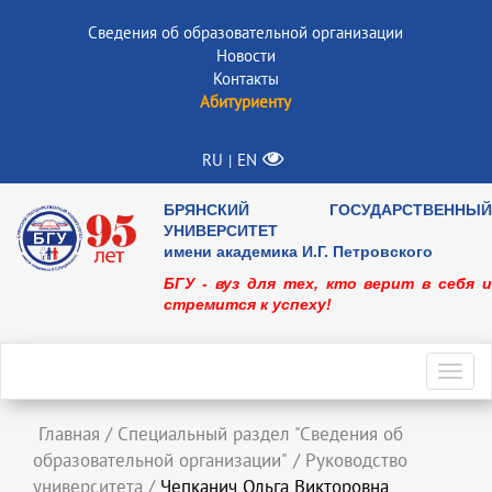
Сведения об образовательной организации
Новости
Контакты
Абитуриенту
RU
EN
|
БРЯНСКИЙ ГОСУДАРСТВЕННЫЙ
УНИВЕРСИТЕТ
имени академика И.Г. Петровского
БГУ - вуз для тех, кто верит в себя и
стремится к успеху!
Toggl
navig
Главная
/
Специальный раздел "Сведения об
образовательной организации"
/
Руководство
университета
/
Чепканич Ольга Викторовна