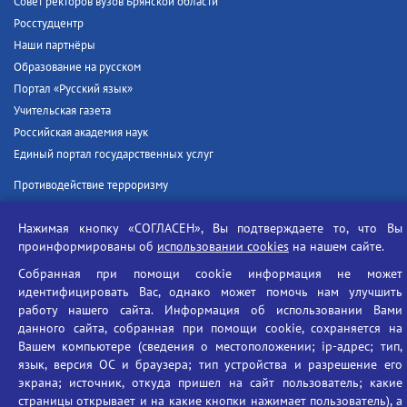
Совет ректоров вузов Брянской области
Росстудцентр
Наши партнёры
Образование на русском
Портал «Русский язык»
Учительская газета
Российская академия наук
Единый портал государственных услуг
Противодействие терроризму
Противодействие угрозам информационной безопасности
Нажимая кнопку «СОГЛАСЕН», Вы подтверждаете то, что Вы
Социальные ролики - Генеральная прокуратура РФ
проинформированы об
использовании cookies
на нашем сайте.
Противодействие коррупции
БГУ против наркотиков
Собранная при помощи cookie информация не может
идентифицировать Вас, однако может помочь нам улучшить
Брянский государственный университет
работу нашего сайта. Информация об использовании Вами
имени академика И.Г. Петровского
данного сайта, собранная при помощи cookie, сохраняется на
Вашем компьютере (сведения о местоположении; ip-адрес; тип,
Время работы: пн-пт 09:00-18:00
язык, версия ОС и браузера; тип устройства и разрешение его
E-mail: bryanskgu@mail.ru
экрана; источник, откуда пришел на сайт пользователь; какие
Телефон: +7(4832)58-90-85
страницы открывает и на какие кнопки нажимает пользователь), а