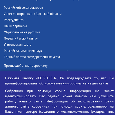
Российский союз ректоров
Совет ректоров вузов Брянской области
Росстудцентр
Наши партнёры
Образование на русском
Портал «Русский язык»
Учительская газета
Российская академия наук
Единый портал государственных услуг
Противодействие терроризму
Противодействие угрозам информационной безопасности
Социальные ролики - Генеральная прокуратура РФ
Нажимая кнопку «СОГЛАСЕН», Вы подтверждаете то, что Вы
проинформированы об
использовании cookies
на нашем сайте.
Противодействие коррупции
БГУ против наркотиков
Собранная при помощи cookie информация не может
идентифицировать Вас, однако может помочь нам улучшить
Брянский государственный университет
работу нашего сайта. Информация об использовании Вами
имени академика И.Г. Петровского
данного сайта, собранная при помощи cookie, сохраняется на
Вашем компьютере (сведения о местоположении; ip-адрес; тип,
Время работы: пн-пт 09:00-18:00