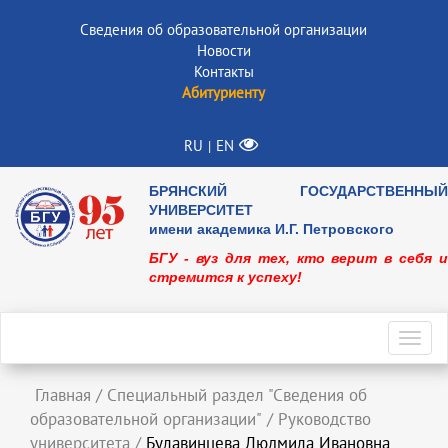
Сведения об образовательной организации
Новости
Контакты
Абитуриенту
RU
EN
|
БРЯНСКИЙ ГОСУДАРСТВЕННЫЙ
УНИВЕРСИТЕТ
имени академика И.Г. Петровского
БГУ - вуз для тех, кто верит в себя и
стремится к успеху!
Toggl
navig
Главная
/
Специальный раздел "Сведения об
образовательной организации"
/
Руководство
университета
/
Булавинцева Людмила Ивановна