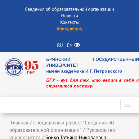
Сведения об образовательной организации
Новости
Контакты
Абитуриенту
RU
EN
|
БРЯНСКИЙ ГОСУДАРСТВЕННЫЙ
УНИВЕРСИТЕТ
имени академика И.Г. Петровского
БГУ - вуз для тех, кто верит в себя и
стремится к успеху!
Toggl
navig
Главная
/
Специальный раздел "Сведения об
образовательной организации"
/
Руководство
университета
/
Бойко Татьяна Николаевна