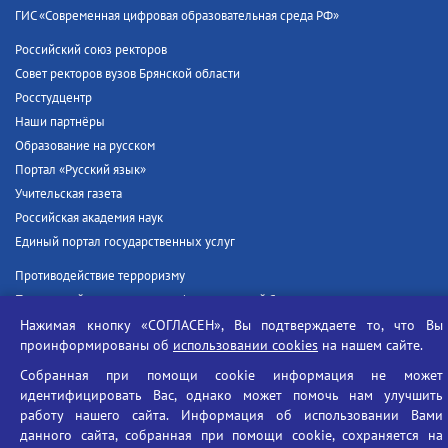
ГИС «Современная цифровая образовательная среда РФ»
Российский союз ректоров
Совет ректоров вузов Брянской области
Росстудцентр
Наши партнёры
Образование на русском
Портал «Русский язык»
Учительская газета
Российская академия наук
Единый портал государственных услуг
Противодействие терроризму
Противодействие угрозам информационной безопасности
Социальные ролики - Генеральная прокуратура РФ
Нажимая кнопку «СОГЛАСЕН», Вы подтверждаете то, что Вы
проинформированы об
использовании cookies
на нашем сайте.
Противодействие коррупции
БГУ против наркотиков
Собранная при помощи cookie информация не может
идентифицировать Вас, однако может помочь нам улучшить
Брянский государственный университет
работу нашего сайта. Информация об использовании Вами
имени академика И.Г. Петровского
данного сайта, собранная при помощи cookie, сохраняется на