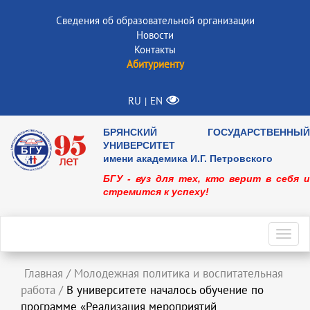
Сведения об образовательной организации
Новости
Контакты
Абитуриенту
RU
EN
|
БРЯНСКИЙ ГОСУДАРСТВЕННЫЙ
УНИВЕРСИТЕТ
имени академика И.Г. Петровского
БГУ - вуз для тех, кто верит в себя и
стремится к успеху!
Toggl
navig
Главная
/
Молодежная политика и воспитательная
работа
/
В университете началось обучение по
программе «Реализация мероприятий