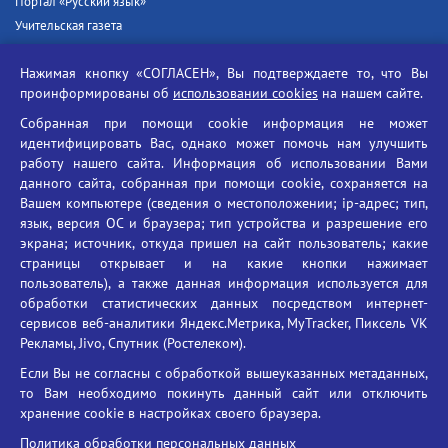
Портал «Русский язык»
Учительская газета
Российская академия наук
Нажимая кнопку «СОГЛАСЕН», Вы подтверждаете то, что Вы
Единый портал государственных услуг
проинформированы об
использовании cookies
на нашем сайте.
Противодействие терроризму
Собранная при помощи cookie информация не может
Противодействие угрозам информационной безопасности
идентифицировать Вас, однако может помочь нам улучшить
Социальные ролики - Генеральная прокуратура РФ
работу нашего сайта. Информация об использовании Вами
Противодействие коррупции
данного сайта, собранная при помощи cookie, сохраняется на
Вашем компьютере (сведения о местоположении; ip-адрес; тип,
БГУ против наркотиков
язык, версия ОС и браузера; тип устройства и разрешение его
Брянский государственный университет
экрана; источник, откуда пришел на сайт пользователь; какие
имени академика И.Г. Петровского
страницы открывает и на какие кнопки нажимает
пользователь), а также данная информация используется для
Время работы: пн-пт 09:00-18:00
обработки статистических данных посредством интернет-
E-mail: bryanskgu@mail.ru
сервисов веб-аналитики Яндекс.Метрика, MyTracker, Пиксель VK
Телефон: +7(4832)58-90-85
Рекламы, Jivo, Спутник (Ростелеком).
Если Вы не согласны с обработкой вышеуказанных метаданных,
то Вам необходимо покинуть данный сайт или отключить
хранение cookie в настройках своего браузера.
Политика обработки персональных данных