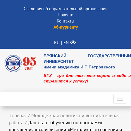
Сведения об образовательной организации
Новости
Контакты
Абитуриенту
RU
EN
|
БРЯНСКИЙ ГОСУДАРСТВЕННЫЙ
УНИВЕРСИТЕТ
имени академика И.Г. Петровского
БГУ - вуз для тех, кто верит в себя и
стремится к успеху!
Toggl
navig
Главная
/
Молодежная политика и воспитательная
работа
/
Дан старт обучению по программе
повышения квалификации «Методика сохранения и