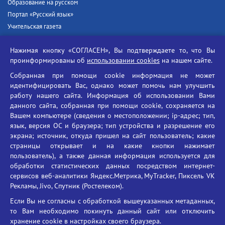
Образование на русском
Портал «Русский язык»
Учительская газета
Российская академия наук
Нажимая кнопку «СОГЛАСЕН», Вы подтверждаете то, что Вы
Единый портал государственных услуг
проинформированы об
использовании cookies
на нашем сайте.
Противодействие терроризму
Собранная при помощи cookie информация не может
Противодействие угрозам информационной безопасности
идентифицировать Вас, однако может помочь нам улучшить
Социальные ролики - Генеральная прокуратура РФ
работу нашего сайта. Информация об использовании Вами
Противодействие коррупции
данного сайта, собранная при помощи cookie, сохраняется на
Вашем компьютере (сведения о местоположении; ip-адрес; тип,
БГУ против наркотиков
язык, версия ОС и браузера; тип устройства и разрешение его
Брянский государственный университет
экрана; источник, откуда пришел на сайт пользователь; какие
имени академика И.Г. Петровского
страницы открывает и на какие кнопки нажимает
пользователь), а также данная информация используется для
Время работы: пн-пт 09:00-18:00
обработки статистических данных посредством интернет-
E-mail: bryanskgu@mail.ru
сервисов веб-аналитики Яндекс.Метрика, MyTracker, Пиксель VK
Телефон: +7(4832)58-90-85
Рекламы, Jivo, Спутник (Ростелеком).
Если Вы не согласны с обработкой вышеуказанных метаданных,
то Вам необходимо покинуть данный сайт или отключить
хранение cookie в настройках своего браузера.