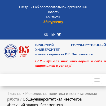
Сведения об образовательной организации
Новости
Контакты
Абитуриенту
RU
EN
|
БРЯНСКИЙ ГОСУДАРСТВЕННЫЙ
УНИВЕРСИТЕТ
имени академика И.Г. Петровского
БГУ - вуз для тех, кто верит в себя и
стремится к успеху!
Toggl
navig
Главная
/
Молодежная политика и воспитательная
работа
/
Общеуниверситетская квест-игра
«Несущий знания -бессмертен»