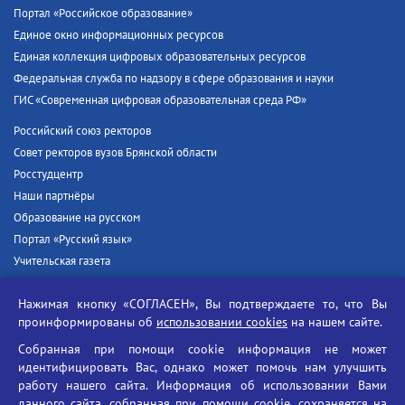
Портал «Российское образование»
Единое окно информационных ресурсов
Единая коллекция цифровых образовательных ресурсов
Федеральная служба по надзору в сфере образования и науки
ГИС «Современная цифровая образовательная среда РФ»
Российский союз ректоров
Совет ректоров вузов Брянской области
Росстудцентр
Наши партнёры
Образование на русском
Портал «Русский язык»
Учительская газета
Российская академия наук
Нажимая кнопку «СОГЛАСЕН», Вы подтверждаете то, что Вы
Единый портал государственных услуг
проинформированы об
использовании cookies
на нашем сайте.
Противодействие терроризму
Собранная при помощи cookie информация не может
Противодействие угрозам информационной безопасности
идентифицировать Вас, однако может помочь нам улучшить
Социальные ролики - Генеральная прокуратура РФ
работу нашего сайта. Информация об использовании Вами
Противодействие коррупции
данного сайта, собранная при помощи cookie, сохраняется на