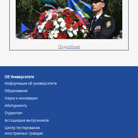
Подробнее
Об Университете
Информация об университете
Образование
Наука и инновации
Абитуриенту
Студентам
Ассоциация выпускников
Центр тестирования
иностранных граждан