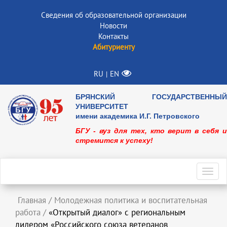
Сведения об образовательной организации
Новости
Контакты
Абитуриенту
RU
EN
|
БРЯНСКИЙ ГОСУДАРСТВЕННЫЙ
УНИВЕРСИТЕТ
имени академика И.Г. Петровского
БГУ - вуз для тех, кто верит в себя и
стремится к успеху!
Toggl
navig
Главная
/
Молодежная политика и воспитательная
работа
/
«Открытый диалог» с региональным
лидером «Российского союза ветеранов