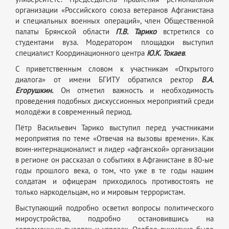
организации «Российского союза ветеранов Афганистана
и специальных военных операций», член Общественной
палаты Брянской области
П.В. Тарико
встретился со
студентами вуза. Модератором площадки выступил
специалист Координационного центра
Ю.К. Токаев
.
С приветственным словом к участникам «Открытого
диалога» от имени БГИТУ обратился ректор
В.А.
Егорушкин.
Он отметил важность и необходимость
проведения подобных дискуссионных мероприятий среди
молодёжи в современный период.
Пётр Васильевич Тарико выступил перед участниками
мероприятия по теме «Отвечая на вызовы времени». Как
воин-интернационалист и лидер «афганской» организации
в регионе он рассказал о событиях в Афганистане в 80-ые
годы прошлого века, о том, что уже в те годы нашим
солдатам и офицерам приходилось противостоять не
только наркодельцам, но и мировым террористам.
Выступающий подробно осветил вопросы политического
мироустройства, подробно остановившись на