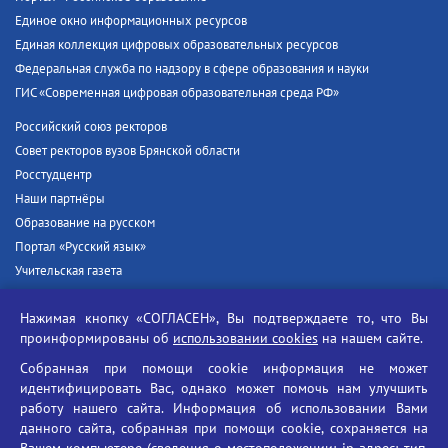
Единое окно информационных ресурсов
Единая коллекция цифровых образовательных ресурсов
Федеральная служба по надзору в сфере образования и науки
ГИС «Современная цифровая образовательная среда РФ»
Российский союз ректоров
Совет ректоров вузов Брянской области
Росстудцентр
Наши партнёры
Образование на русском
Портал «Русский язык»
Учительская газета
Российская академия наук
Нажимая кнопку «СОГЛАСЕН», Вы подтверждаете то, что Вы
Единый портал государственных услуг
проинформированы об
использовании cookies
на нашем сайте.
Противодействие терроризму
Собранная при помощи cookie информация не может
Противодействие угрозам информационной безопасности
идентифицировать Вас, однако может помочь нам улучшить
Социальные ролики - Генеральная прокуратура РФ
работу нашего сайта. Информация об использовании Вами
Противодействие коррупции
данного сайта, собранная при помощи cookie, сохраняется на