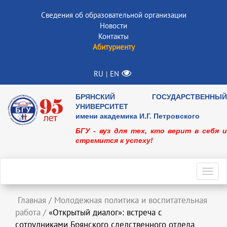
Сведения об образовательной организации
Новости
Контакты
Абитуриенту
RU
EN
|
БРЯНСКИЙ ГОСУДАРСТВЕННЫЙ
УНИВЕРСИТЕТ
имени академика И.Г. Петровского
БГУ - вуз для тех, кто верит в себя и
стремится к успеху!
Toggl
navig
Главная
/
Молодежная политика и воспитательная
работа
/
«Открытый диалог»: встреча с
сотрудниками Брянского следственного отдела