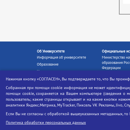
Об Университете
Официальные ис
Информация об университете
Министерство на
образования Рос
Образование
Федерации
Наука и инновации
Министерство п
Абитуриенту
Нажимая кнопку «СОГЛАСЕН», Вы подтверждаете то, что Вы прои
Портал «Российс
Студентам
образование»
Собранная при помощи cookie информация не может идентифициро
Ассоциация выпускников
помощи cookie, сохраняется на Вашем компьютере (сведения о мес
Единое окно ин
пользователь; какие страницы открывает и на какие кнопки нажим
Центр тестирования
ресурсов
иностранных граждан
аналитики Яндекс.Метрика, MyTracker, Пиксель VK Рекламы, Jivo, Сп
Единая коллекц
Конкурс на замещение
образовательных
Если Вы не согласны с обработкой вышеуказанных метаданных, то 
должностей научно-
Федеральная слу
педагогических работников
Политика обработки персональных данных
в сфере образов