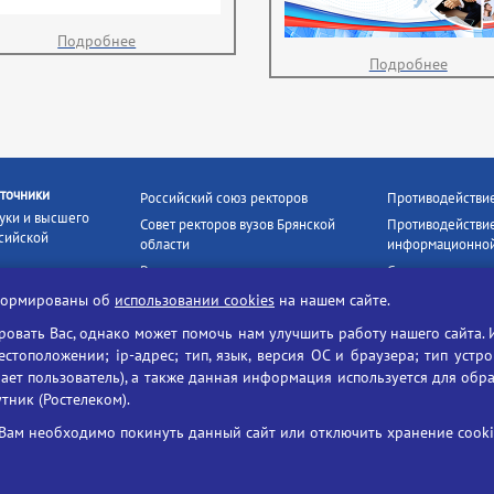
Подробнее
Подробнее
точники
Российский союз ректоров
Противодействи
уки и высшего
Совет ректоров вузов Брянской
Противодействие
сийской
области
информационной
Росстудцентр
Социальные роли
росвещения
прокуратура РФ
Наши партнёры
нформированы об
использовании cookies
на нашем сайте.
кое
Противодействи
Образование на русском
вать Вас, однако может помочь нам улучшить работу нашего сайта. 
БГУ против нарк
Портал «Русский язык»
тоположении; ip-адрес; тип, язык, версия ОС и браузера; тип устр
формационных
ает пользователь), а также данная информация используется для обр
Учительская газета
утник (Ростелеком).
ия цифровых
Российская академия наук
 ресурсов
Единый портал государственных
Вам необходимо покинуть данный сайт или отключить хранение cookie
жба по надзору
услуг
ания и науки