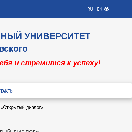
RU
EN
|
ННЫЙ УНИВЕРСИТЕТ
вского
себя и стремится к успеху!
ТАКТЫ
 «Открытый диалог»
тый диалог»