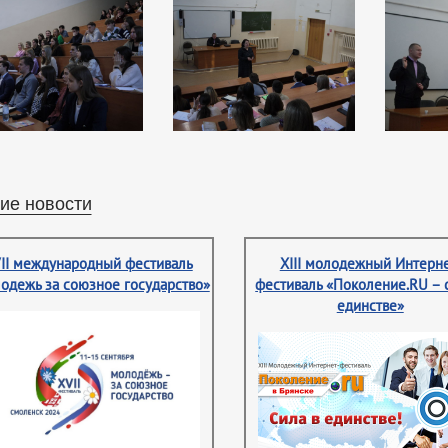
ие новости
II международный фестиваль
XIII молодежный Интерне
одежь за союзное государство»
фестиваль «Поколение.RU – 
единстве»