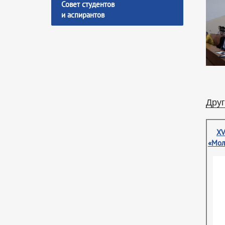
Совет студентов
и аспирантов
Друг
XV
«Мол