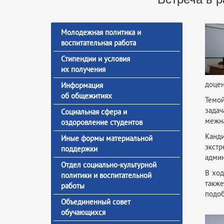
Молодежная политика и
воспитательная работа
Стипендии и условия
их получения
доцен
Информация
об общежитиях
Темой
зада
Социальная сфера и
межна
оздоровление студентов
Канд
Иные формы материальной
экстр
поддержки
админ
Отдел социально-культурной
В ход
политики и воспитательной
такж
работы
подоб
Объединенный совет
обучающихся