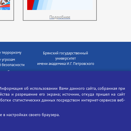
Подробнее
е терроризму
Брянский государственный
университет
 угрозам
имени академика И.Г. Петровского
 безопасности
ки - Генеральная
Время работы: пн-пт 09:00-18:00
E-mail: bryanskgu@mail.ru
е коррупции
Телефон: +7(4832)58-90-85
Информация об использовании Вами данного сайта, собранная при
отиков
ойства и разрешение его экрана; источник, откуда пришел на сайт
аботки статистических данных посредством интернет-сервисов веб-
 в настройках своего браузера.