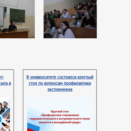
т-
В университете состоялся круглый
сила в
стол по вопросам профилактики
экстремизма