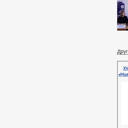
Друг
XV
«Мол