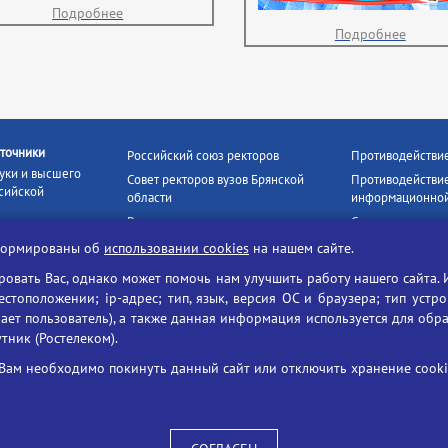
Подробнее
Подробнее
точники
Российский союз ректоров
Противодействи
уки и высшего
Совет ректоров вузов Брянской
Противодействие
сийской
области
информационной
Росстудцентр
Социальные роли
росвещения
прокуратура РФ
Наши партнёры
нформированы об
использовании cookies
на нашем сайте.
кое
Противодействи
Образование на русском
вать Вас, однако может помочь нам улучшить работу нашего сайта. 
БГУ против нарк
Портал «Русский язык»
тоположении; ip-адрес; тип, язык, версия ОС и браузера; тип устр
формационных
ает пользователь), а также данная информация используется для обр
Учительская газета
утник (Ростелеком).
ия цифровых
Российская академия наук
 ресурсов
Единый портал государственных
Вам необходимо покинуть данный сайт или отключить хранение cookie
жба по надзору
услуг
ания и науки
ая цифровая
 среда РФ»