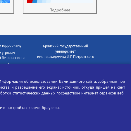
Подробнее
е терроризму
Брянский государственный
университет
 угрозам
имени академика И.Г. Петровского
 безопасности
ки - Генеральная
Время работы: пн-пт 09:00-18:00
E-mail: bryanskgu@mail.ru
е коррупции
Телефон: +7(4832)58-90-85
Информация об использовании Вами данного сайта, собранная при
отиков
ойства и разрешение его экрана; источник, откуда пришел на сайт
аботки статистических данных посредством интернет-сервисов веб-
 в настройках своего браузера.
Вход