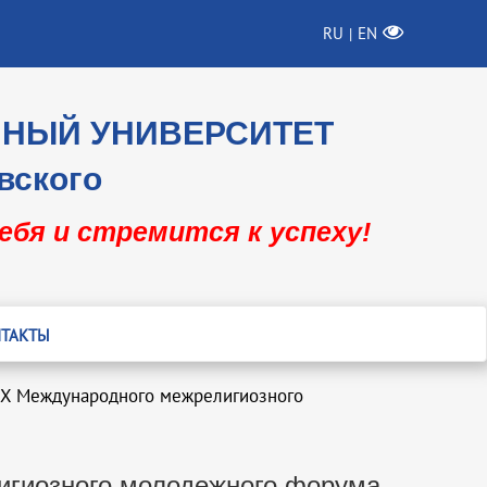
RU
EN
|
ННЫЙ УНИВЕРСИТЕТ
вского
себя и стремится к успеху!
ТАКТЫ
й X Международного межрелигиозного
игиозного молодежного форума