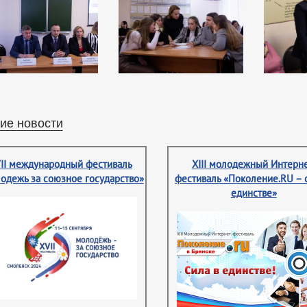
ие новости
II международный фестиваль
XIII молодежный Интерне
одежь за союзное государство»
фестиваль «Поколение.RU – 
единстве»