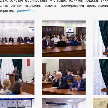
ящено основам формирования у старшеклассников представлений
ешная семья», выделены аспекты формирования представле
теристика.
(подробнее)