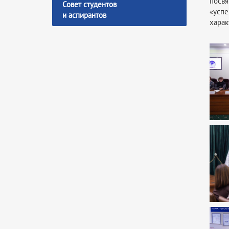
посв
Совет студентов
«усп
и аспирантов
харак