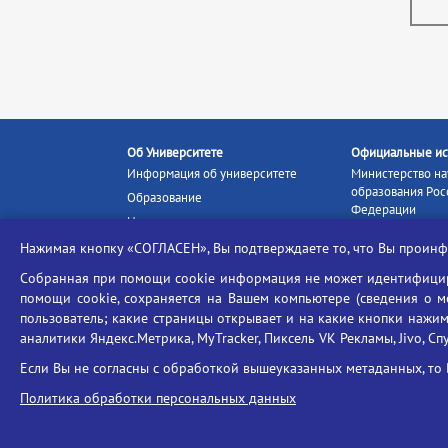
Об Университете
Официальные ис
Информация об университете
Министерство на
образования Рос
Образование
Федерации
Наука и инновации
Министерство п
Абитуриенту
Нажимая кнопку «СОГЛАСЕН», Вы подтверждаете то, что Вы прои
Портал «Российс
Студентам
образование»
Собранная при помощи cookie информация не может идентифициро
Ассоциация выпускников
помощи cookie, сохраняется на Вашем компьютере (сведения о мес
Единое окно ин
пользователь; какие страницы открывает и на какие кнопки нажим
Центр тестирования
ресурсов
иностранных граждан
аналитики Яндекс.Метрика, MyTracker, Пиксель VK Рекламы, Jivo, Сп
Единая коллекц
Конкурс на замещение
образовательных
Если Вы не согласны с обработкой вышеуказанных метаданных, то 
должностей научно-
Федеральная слу
педагогических работников
Политика обработки персональных данных
в сфере образов
ГИС «Современн
образовательная