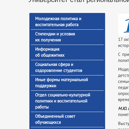
Молодежная политика и
воспитательная работа
Стипендии и условия
17 ок
их получения
истор
Информация
С при
об общежитиях
поли
Социальная сфера и
Моде
оздоровление студентов
детст
Иные формы материальной
семьи
поддержки
педаг
опрос
Отдел социально-культурной
време
политики и воспитательной
работы
М.Ю. 
понят
Объединенный совет
обучающихся
Выст