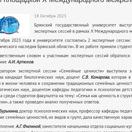
18 Октября 2023
Брянский государственный университет выст
экспертных сессий в рамках X Международного 
тября 2023 года в университете состоялись 2 экспертные сессии
ического наследия Брянской области». В их работе приняли студент
ветственным словом к участникам экспертных сессий обратился
тике
А.И. Артюхов
.
ратором экспертной сессии «Семейные ценности» выступила з
ва кандидат биологических наук, доцент
С.В. Комарова
, которая 
 в жизни человека и сохранении традиционных семейных ценност
огических наук¸ доцентом кафедры педагогики и психологии детс
а среди студентов факультета на тему: «Семья как ценность в стр
ни», а также проведен анализ полученных ответов.
Бурыкина
, доктор психологических наук, профессор кафедры педаго
ие семейных ценностей, их видов и групп, дала качественную харак
упление
А.Г. Филиной
, заместителя начальника отдела социально-ку